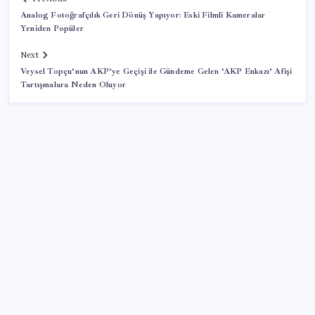
Analog Fotoğrafçılık Geri Dönüş Yapıyor: Eski Filmli Kameralar
Yeniden Popüler
Next
Veysel Topçu’nun AKP’ye Geçişi ile Gündeme Gelen ‘AKP Enkazı’ Afişi
Tartışmalara Neden Oluyor
SON YAZILAR
Ekonomide 1987 çöküşü mümkün… Efsane yatırımcı
Michael Burry’den rekor kıran borsada felaket
senaryosu