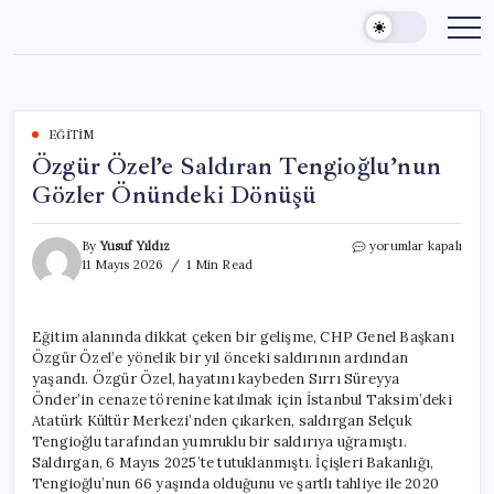
Skip
to
content
EĞITIM
Özgür Özel’e Saldıran Tengioğlu’nun
Gözler Önündeki Dönüşü
Özgür
By
Yusuf Yıldız
yorumlar kapalı
Özel’e
11 Mayıs 2026
1 Min Read
Saldıran
Tengioğlu’nun
Gözler
Eğitim alanında dikkat çeken bir gelişme, CHP Genel Başkanı
Önündeki
Özgür Özel’e yönelik bir yıl önceki saldırının ardından
Dönüşü
için
yaşandı. Özgür Özel, hayatını kaybeden Sırrı Süreyya
Önder’in cenaze törenine katılmak için İstanbul Taksim’deki
Atatürk Kültür Merkezi’nden çıkarken, saldırgan Selçuk
Tengioğlu tarafından yumruklu bir saldırıya uğramıştı.
Saldırgan, 6 Mayıs 2025’te tutuklanmıştı. İçişleri Bakanlığı,
Tengioğlu’nun 66 yaşında olduğunu ve şartlı tahliye ile 2020