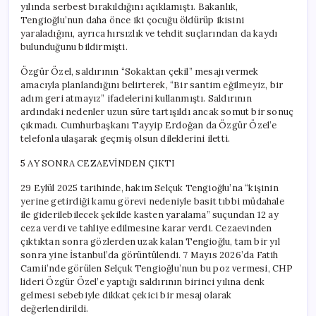
yılında serbest bırakıldığını açıklamıştı. Bakanlık,
Tengioğlu’nun daha önce iki çocuğu öldürüp ikisini
yaraladığını, ayrıca hırsızlık ve tehdit suçlarından da kaydı
bulunduğunu bildirmişti.
Özgür Özel, saldırının “Sokaktan çekil” mesajı vermek
amacıyla planlandığını belirterek, “Bir santim eğilmeyiz, bir
adım geri atmayız” ifadelerini kullanmıştı. Saldırının
ardındaki nedenler uzun süre tartışıldı ancak somut bir sonuç
çıkmadı. Cumhurbaşkanı Tayyip Erdoğan da Özgür Özel’e
telefonla ulaşarak geçmiş olsun dileklerini iletti.
5 AY SONRA CEZAEVİNDEN ÇIKTI
29 Eylül 2025 tarihinde, hakim Selçuk Tengioğlu’na “kişinin
yerine getirdiği kamu görevi nedeniyle basit tıbbi müdahale
ile giderilebilecek şekilde kasten yaralama” suçundan 12 ay
ceza verdi ve tahliye edilmesine karar verdi. Cezaevinden
çıktıktan sonra gözlerden uzak kalan Tengioğlu, tam bir yıl
sonra yine İstanbul’da görüntülendi. 7 Mayıs 2026’da Fatih
Camii’nde görülen Selçuk Tengioğlu’nun bu poz vermesi, CHP
lideri Özgür Özel’e yaptığı saldırının birinci yılına denk
gelmesi sebebiyle dikkat çekici bir mesaj olarak
değerlendirildi.