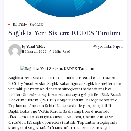
EĞITIM
SAĞLIK
Sağlıkta Yeni Sistem: REDES Tanıtımı
Sağlıkta
By
Yusuf Yıldız
yorumlar kapalı
Yeni
11 Haziran 2026
1 Min Read
Sistem:
REDES
Tanıtımı
için
Sağlıkta Yeni Sistem: REDES Tanıtımı Posted on 11 Haziran
2026 by Yusuf Arslan Sağlık Bakanlığınca sağlık hizmetlerinde
verimliliği artırmak, denetim süreçlerini hızlandırmak ve
riskleri önceden tespit etmek amacıyla geliştirilen Risk Esaslı
Denetim Sistemi (REDES) Bölge Tanıtım ve Değerlendirme
Toplantısı, Samsun Şehir Hastanesi’nde gerçekleştirildi.
Sağlık Bakanlığı Teftiş Kurulu Başkanlığı koordinesinde
düzenlenen toplantıya Samsun, Amasya, Çorum, Sinop ve
Ordu’dan 121 sağlık yöneticisi katıldı. Toplantının açılışında
konuşan İl Sağlık Müdürü Mustafa Uras, REDES’in sağlık