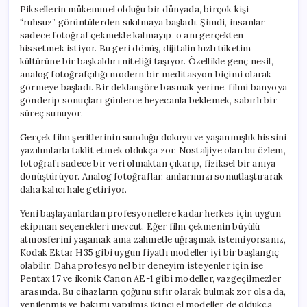
Piksellerin mükemmel olduğu bir dünyada, birçok kişi
“ruhsuz” görüntülerden sıkılmaya başladı. Şimdi, insanlar
sadece fotoğraf çekmekle kalmayıp, o anı gerçekten
hissetmek istiyor. Bu geri dönüş, dijitalin hızlı tüketim
kültürüne bir başkaldırı niteliği taşıyor. Özellikle genç nesil,
analog fotoğrafçılığı modern bir meditasyon biçimi olarak
görmeye başladı. Bir deklanşöre basmak yerine, filmi banyoya
gönderip sonuçları günlerce heyecanla beklemek, sabırlı bir
süreç sunuyor.
Gerçek film şeritlerinin sunduğu dokuyu ve yaşanmışlık hissini
yazılımlarla taklit etmek oldukça zor. Nostaljiye olan bu özlem,
fotoğrafı sadece bir veri olmaktan çıkarıp, fiziksel bir anıya
dönüştürüyor. Analog fotoğraflar, anılarımızı somutlaştırarak
daha kalıcı hale getiriyor.
Yeni başlayanlardan profesyonellere kadar herkes için uygun
ekipman seçenekleri mevcut. Eğer film çekmenin büyülü
atmosferini yaşamak ama zahmetle uğraşmak istemiyorsanız,
Kodak Ektar H35 gibi uygun fiyatlı modeller iyi bir başlangıç
olabilir. Daha profesyonel bir deneyim isteyenler için ise
Pentax 17 ve ikonik Canon AE-1 gibi modeller, vazgeçilmezler
arasında. Bu cihazların çoğunu sıfır olarak bulmak zor olsa da,
yenilenmiş ve bakımı yapılmış ikinci el modeller de oldukça