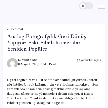
Skip
to
content
EKONOMI
Analog Fotoğrafçılık Geri Dönüş
Yapıyor: Eski Filmli Kameralar
Yeniden Popüler
Analog
By
Yusuf Yıldız
yorumlar kapalı
Fotoğrafçılık
11 Mayıs 2026
2 Min Read
Geri
Dönüş
Yapıyor:
Dijital çağın hızı ve akıllı telefonların sunduğu yüksek kaliteli
Eski
görüntüler, birçok kullanıcı için yeterli olmaktan çıkıyor. Son
Filmli
Kameralar
zamanlarda, insanların analog makinelerin o yavaş ama
Yeniden
duygusal süreçlerine yönelmeleri dikkat çekiyor. 11 Mayıs
Popüler
2026 tarihinde Yusuf Arslan’ın kaleme aldığı gibi, tozlu film
için
ruloları yeniden ilgi odağı haline geldi.