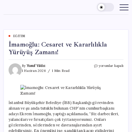
Skip
to
content
EĞITIM
İmamoğlu: Cesaret ve Kararlılıkla
Yürüyüş Zamanı!
İmamoğlu:
By
Yusuf Yıldız
yorumlar kapalı
Cesaret
1 Haziran 2026
1 Min Read
ve
Kararlılıkla
Yürüyüş
Zamanı!
için
İstanbul Büyükşehir Belediye (İBB) Başkanlığı görevinden
alınan ve şu anda tutuklu bulunan CHP’nin cumhurbaşkanı
adayı Ekrem İmamoğlu, yaptığı açıklamada, “Siz darbecileri,
yalancıları ve fırsatçıları çok iyi tanıyorsunuz. Onları
gözlerinden, sözlerinden ve davranışlarından ayırt
edebilirsiniz. En önemlisi ise, sandıktan kaçıp gidişlerini