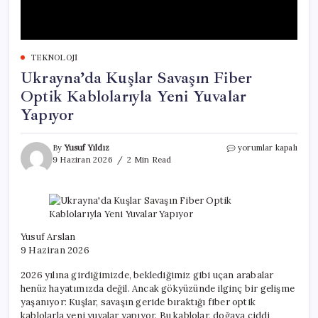
TEKNOLOJI
Ukrayna’da Kuşlar Savaşın Fiber
Optik Kablolarıyla Yeni Yuvalar
Yapıyor
Ukrayna’da
By
Yusuf Yıldız
yorumlar kapalı
Kuşlar
9 Haziran 2026
2 Min Read
Savaşın
Fiber
Optik
Kablolarıyla
Yeni
Yuvalar
Yusuf Arslan
Yapıyor
9 Haziran 2026
için
2026 yılına girdiğimizde, beklediğimiz gibi uçan arabalar
henüz hayatımızda değil. Ancak gökyüzünde ilginç bir gelişme
yaşanıyor: Kuşlar, savaşın geride bıraktığı fiber optik
kablolarla yeni yuvalar yapıyor. Bu kablolar, doğaya ciddi