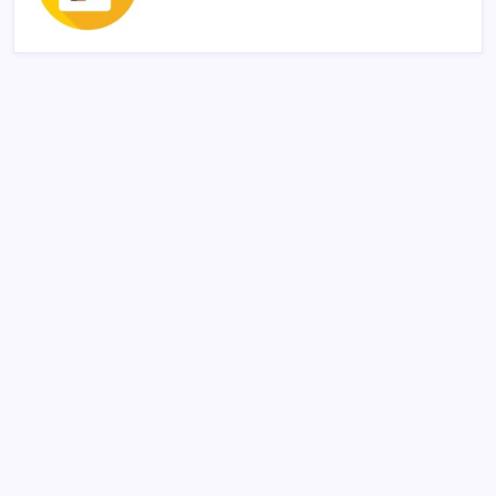
SON YAZILAR
Halkbank, ikincil halka arz süreci başlattı
Telif baskısı sonuç verdi: Suno şarkılarına dijital imza
geliyor
Gökhan Günaydın: ‘Seçimden kaçmasınlar. Sokağa
çıksınlar, görelim onları’
İş Bankası’nda üst düzey görev değişimi: Hakan Aran
görevinden ayrılıyor