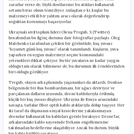
zararlar verse de, tüylü dostlarımız bu atıkları kullanarak
ortamı biraz olsun temizliyor. Anlaşılan o ki, kuşlar bu
malzemeyi etkili bir yalıtım aracı olarak değerlendirip
soğuktan korunmayı başarıyorlar.
Ukraynalı sivil toplum lideri Olena Tregub, X (Twitter)
hesabından bu ilginç duruma dair fotoğraflar paylaştı. Oleg
Malchenko tarafından çekilen bir görüntüde, kuş yuvası
“kıyamet günü kuş yuvası” olarak tanımlandı. Kuşların, yuva
yaparken en uygun malzemeyi seçme konusundaki
yetenekleri dikkat çekiyor. Bu tür yuvaların ne kadar yaygın
olduğu tam olarak bilinmese de, bu durumun ilk örneklerinden
biri olduğu görülüyor.
Tregub, olayın arka planında yaşananları da aktardı. Donbas
bölgesinde bir Rus bombardımanı, bir ağacı deviriyor ve
parçalanan dalların arasında, drone kablolarıyla örülmüş
küçük bir kuş yuvası düşüyor. Ukrayna ile Rusya arasındaki
savaşta, tarlalar fiber optik kablo atıklarıyla dolup taşıyor. Her
iki taraf da düşmanın sinyal kesicilerine yakalanmayan
dronelar kullanarak bu kabloları geride bırakıyor. Drone’lar,
arkalarındaki kablo sayesinde frekans engellemesine
takılmadan hedeflerine ulaşabiliyor. Ancak bu durum, büyük
bir kablo kirliliği yaratıyor.