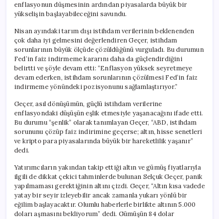
enflasyonun düşmesinin ardından piyasalarda büyük bir
yükselişin başlayabileceğini savundu.
Nisan ayındaki tarım dışı istihdam verilerinin beklenenden
çok daha iyi gelmesini değerlendiren Geçer, istihdam
sorunlarının büyük ölçüde çözüldüğünü vurguladı. Bu durumun
Fed’in faiz indirmeme kararını daha da güçlendirdiğini
belirtti ve şöyle devam etti: “Enflasyon yüksek seyretmeye
devam ederken, istihdam sorunlarının çözülmesi Fed’in faiz
indirmeme yönündeki pozisyonunu sağlamlaştırıyor.”
Geçer, asıl dönüşümün, güçlü istihdam verilerine
enflasyondaki düşüşün eşlik etmesiyle yaşanacağını ifade etti.
Bu durumu “şenlik” olarak tanımlayan Geçer, “ABD, istihdam
sorununu çözüp faiz indirimine geçerse; altın, hisse senetleri
ve kripto para piyasalarında büyük bir hareketlilik yaşanır”
dedi.
Yatırımcıların yakından takip ettiği altın ve gümüş fiyatlarıyla
ilgili de dikkat çekici tahminlerde bulunan Selçuk Geçer, panik
yapılmaması gerektiğinin altını çizdi. Geçer, “Altın kısa vadede
yatay bir seyir izleyebilir ancak zamanla yukarı yönlü bir
eğilim başlayacaktır. Olumlu haberlerle birlikte altının 5.000
doları aşmasını bekliyorum” dedi. Gümüşün 84 dolar