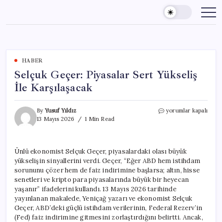
Skip
to
content
HABER
Selçuk Geçer: Piyasalar Sert Yükseliş
İle Karşılaşacak
Selçuk
By
Yusuf Yıldız
yorumlar kapalı
Geçer:
13 Mayıs 2026
1 Min Read
Piyasalar
Sert
Yükseliş
Ünlü ekonomist Selçuk Geçer, piyasalardaki olası büyük
İle
yükselişin sinyallerini verdi. Geçer, “Eğer ABD hem istihdam
Karşılaşacak
için
sorununu çözer hem de faiz indirimine başlarsa; altın, hisse
senetleri ve kripto para piyasalarında büyük bir heyecan
yaşanır” ifadelerini kullandı. 13 Mayıs 2026 tarihinde
yayınlanan makalede, Yeniçağ yazarı ve ekonomist Selçuk
Geçer, ABD’deki güçlü istihdam verilerinin, Federal Rezerv’in
(Fed) faiz indirimine gitmesini zorlaştırdığını belirtti. Ancak,