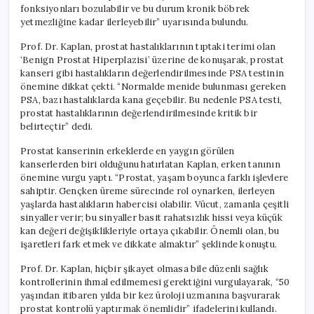
fonksiyonları bozulabilir ve bu durum kronik böbrek
yetmezliğine kadar ilerleyebilir” uyarısında bulundu.
Prof. Dr. Kaplan, prostat hastalıklarının tıptaki terimi olan
‘Benign Prostat Hiperplazisi’ üzerine de konuşarak, prostat
kanseri gibi hastalıkların değerlendirilmesinde PSA testinin
önemine dikkat çekti. “Normalde menide bulunması gereken
PSA, bazı hastalıklarda kana geçebilir. Bu nedenle PSA testi,
prostat hastalıklarının değerlendirilmesinde kritik bir
belirteçtir” dedi.
Prostat kanserinin erkeklerde en yaygın görülen
kanserlerden biri olduğunu hatırlatan Kaplan, erken tanının
önemine vurgu yaptı. “Prostat, yaşam boyunca farklı işlevlere
sahiptir. Gençken üreme sürecinde rol oynarken, ilerleyen
yaşlarda hastalıkların habercisi olabilir. Vücut, zamanla çeşitli
sinyaller verir; bu sinyaller basit rahatsızlık hissi veya küçük
kan değeri değişiklikleriyle ortaya çıkabilir. Önemli olan, bu
işaretleri fark etmek ve dikkate almaktır” şeklinde konuştu.
Prof. Dr. Kaplan, hiçbir şikayet olmasa bile düzenli sağlık
kontrollerinin ihmal edilmemesi gerektiğini vurgulayarak, “50
yaşından itibaren yılda bir kez üroloji uzmanına başvurarak
prostat kontrolü yaptırmak önemlidir” ifadelerini kullandı.