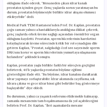
için
olduğunu ifade ederek, “Mesaneden çıkan idrar kanalı
prostatın içinden geçer. Genç yaşlarda sorun yaratmayan bu
durum, prostatın büyümesiyle birlikte idrar akışını olumsuz
etkileyebilir” dedi.
Medical Park TEM Hastanesi’nden Prof. Dr. Kaplan, prostatın
çoğu zaman yalnızca hastalıklarıyla anıldığına dikkat çekerek,
genç yaşlarda erkek üreme sağlığı açısından önemli bir organ
olduğunu kaydetti. Prostatın, sperm hücrelerinin hareketini
kolaylaştırarak üreme sürecinde kritik bir rol oynadığını dile
getiren Kaplan, “Prostat, salgıladığı özel sıvı sayesinde sperm
DNA’sını korur ve sperm hücrelerinin yumurtaya ulaşmasını
hızlandırır” şeklinde konuştu.
Kaplan, prostatın yaşla birlikte farklı bir süreçten geçtiğini
belirterek, 40’lı yaşlarda prostatın büyüme eğilimi
gösterdiğini ifade etti. “Bu büyüme, idrar kanalını daraltarak
idrar yapmayı zorlaştırabilir. İdrar akımında zayıflama, sık
idrara çıkma ve gece idrar hissi gibi belirtiler baş göstermeye
başlayabilir” diye ekledi.
Bu durumun, yalnızca yaşam konforunu etkilemekle kalmayıp,
zamanla mesanenin tam boşalmamasına da yol açabileceğini
belirten Prof. Dr. Kaplan, “İleri aşamalarda mesane