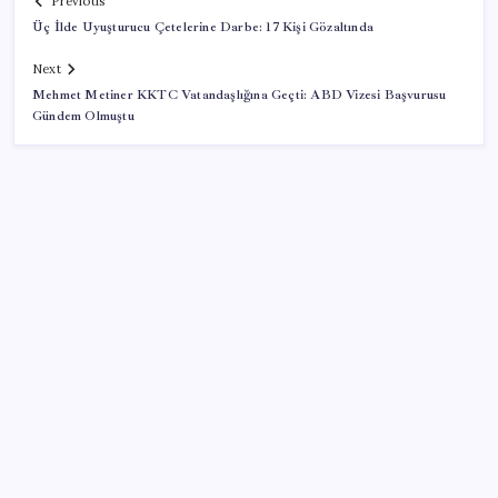
Previous
Üç İlde Uyuşturucu Çetelerine Darbe: 17 Kişi Gözaltında
Next
Mehmet Metiner KKTC Vatandaşlığına Geçti: ABD Vizesi Başvurusu
Gündem Olmuştu
SON YAZILAR
Türkiye’nin yerli ve milli lokomotifi Afrika’da
AKP’den YENİ Parti’ye ‘çerçeve yasa’ ziyareti: ‘Somut
bir taslak görmedik, içeriğini ifade ettiler’