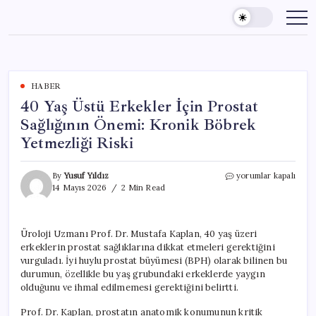
Skip
to
content
HABER
40 Yaş Üstü Erkekler İçin Prostat
Sağlığının Önemi: Kronik Böbrek
Yetmezliği Riski
40
By
Yusuf Yıldız
yorumlar kapalı
Yaş
14 Mayıs 2026
2 Min Read
Üstü
Erkekler
İçin
Üroloji Uzmanı Prof. Dr. Mustafa Kaplan, 40 yaş üzeri
Prostat
erkeklerin prostat sağlıklarına dikkat etmeleri gerektiğini
Sağlığının
Önemi:
vurguladı. İyi huylu prostat büyümesi (BPH) olarak bilinen bu
Kronik
durumun, özellikle bu yaş grubundaki erkeklerde yaygın
Böbrek
olduğunu ve ihmal edilmemesi gerektiğini belirtti.
Yetmezliği
Riski
Prof. Dr. Kaplan, prostatın anatomik konumunun kritik