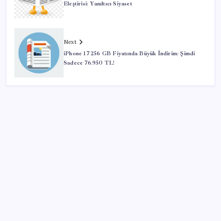
Eleştirisi: Yanıltıcı Siyaset
Next
iPhone 17 256 GB Fiyatında Büyük İndirim: Şimdi
Sadece 76.950 TL!
SON YAZILAR
Ekonomide 1987 çöküşü mümkün… Efsane yatırımcı
Michael Burry’den rekor kıran borsada felaket