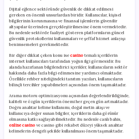
Dijital eğlence sektöründe güvenlik de dikkat edilmesi
gereken en önemli unsurlardan biridir. Kullanıcılar, kişisel
bilgilerinin korunmasına ve finansal işlemlerin güvenilir
altyapılar üzerinden gerçekleştirilmesine önem vermektedir.
Bu nedenle sektörde faaliyet gösteren platformların güncel
güvenlik protokollerini kullanmaları ve şeffaf hizmet anlayışı
benimsemeleri gerekmektedir.
Bir diğer dikkat çeken konu ise
casino
temalı içeriklerin
internet kullanıcıları tarafından yoğun ilgi görmesidir. Bu
alanda hazırlanan bilgilendirici içerikler, kullanıcıların sektör
hakkında daha fazla bilgi edinmesine yardımcı olmaktadır.
Özellikle rehber niteliğindeki tanıtım yazıları, kullanıcıların
bilinçli tercihler yapabilmeleri açısından önem taşımaktadır.
Arama motoru optimizasyonu açısından değerlendirildiğinde,
kaliteli ve özgün içeriklerin önemi her geçen gün artmaktadır.
Doğru anahtar kelime kullanımı, doğal metin akışı ve
kullanıcıya değer sunan bilgiler, içeriklerin daha görünür
olmasına katkı sağlayabilmektedir. Bu nedenle canlı bahis,
online casino
ve casino gibi rekabet düzeyi yüksek anahtar
kelimelerin dengeli şekilde kullanılması önem taşımaktadır.