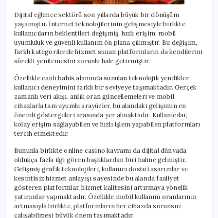
Dijital eğlence sektörü son yıllarda büyük bir dönüşüm
yaşamıştır. İnternet teknolojilerinin gelişmesiyle birlikte
kullanıcıların beklentileri değişmiş, hızlı erişim, mobil
uyumluluk ve güvenli kullanım ön plana çıkmıştır. Bu değişim,
farklı kategorilerde hizmet sunan platformların da kendilerini
sürekli yenilemesini zorunlu hale getirmiştir.
Özellikle canlı bahis alanında sunulan teknolojik yenilikler,
kullanıcı deneyimini farklı bir seviyeye taşımaktadır. Gerçek
zamanlı veri akışı, anlık oran güncellemeleri ve mobil
cihazlarla tam uyumlu arayüzler, bu alandaki gelişimin en
önemli göstergeleri arasında yer almaktadır. Kullanıcılar,
kolay erişim sağlayabilen ve hızlı işlem yapabilen platformları
tercih etmektedir.
Bununla birlikte online casino kavramı da dijital dünyada
oldukça fazla ilgi gören başlıklardan biri haline gelmiştir.
Gelişmiş grafik teknolojileri, kullanıcı dostu tasarımlar ve
kesintisiz hizmet anlayışı sayesinde bu alanda faaliyet
gösteren platformlar, hizmet kalitesini artırmaya yönelik
yatırımlar yapmaktadır. Özellikle mobil kullanım oranlarının
artmasıyla birlikte, platformların her cihazda sorunsuz
çalışabilmesi büyük önem taşımaktadır.