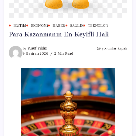
EĞITIM
EKONOMI
HABER
SAĞLIK
TEKNOLOJI
Para Kazanmanın En Keyifli Hali
Para
By
Yusuf Yıldız
yorumlar kapalı
Kazanmanın
9 Haziran 2026
2 Min Read
En
Keyifli
Hali
için