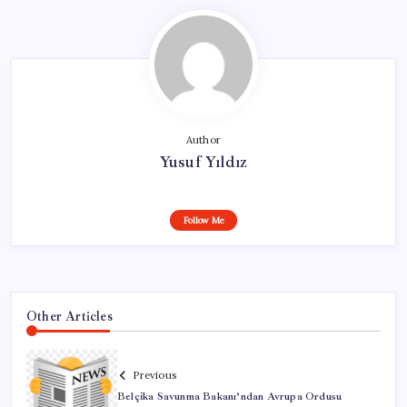
Author
Yusuf Yıldız
Follow Me
Other Articles
Previous
Belçika Savunma Bakanı’ndan Avrupa Ordusu