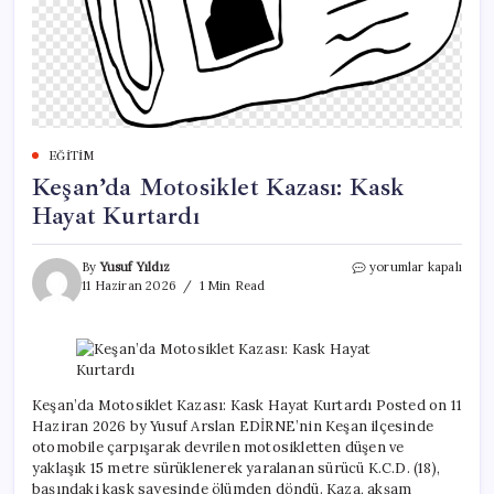
EĞITIM
Keşan’da Motosiklet Kazası: Kask
Hayat Kurtardı
Keşan’da
By
Yusuf Yıldız
yorumlar kapalı
Motosiklet
11 Haziran 2026
1 Min Read
Kazası:
Kask
Hayat
Kurtardı
için
Keşan’da Motosiklet Kazası: Kask Hayat Kurtardı Posted on 11
Haziran 2026 by Yusuf Arslan EDİRNE’nin Keşan ilçesinde
otomobile çarpışarak devrilen motosikletten düşen ve
yaklaşık 15 metre sürüklenerek yaralanan sürücü K.C.D. (18),
başındaki kask sayesinde ölümden döndü. Kaza, akşam