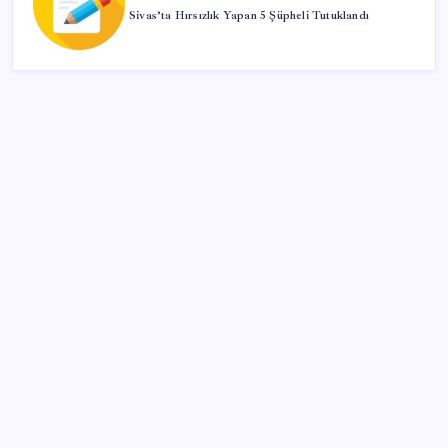
Sivas’ta Hırsızlık Yapan 5 Şüpheli Tutuklandı
SON YAZILAR
Ekonomide 1987 çöküşü mümkün… Efsane yatırımcı
Michael Burry’den rekor kıran borsada felaket
senaryosu
Akaryakıtta tabela değişiyor: Benzinde indirim yolda
İmam hatipliler, imam hatip seçmedi
Türkiye’nin yerli ve milli lokomotifi Afrika’da