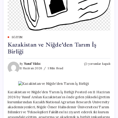
EĞITIM
Kazakistan ve Niğde’den Tarım İş
Birliği
Kazakistan
By
Yusuf Yıldız
yorumlar kapalı
ve
11 Haziran 2026
1 Min Read
Niğde’den
Tarım
İş
Birliği
için
Kazakistan ve Niğde’den Tarım İş Birliği Posted on 11 Haziran
2026 by Yusuf Arslan Kazakistan’ın önde gelen yükseköğretim
kurumlarından Kazakh National Agrarian Research University
akademisyenleri, Niğde Ömer Halisdemir Üniversitesi Tarım
Bilimleri ve Teknolojileri Fakültesi’ni ziyaret ederek iki kurum
arasındaki eğitim, araştırma ve akademik iş birliği imkanlarını