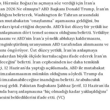
Hürmüz Boğazı’nı açmaya söz verdiği için İran’a
iran 2026 Ne olmuştu? ABD Başkanı Donald Trump, İran’ın
dığını belirterek, Washington ile Tahran arasındaki
ılan mutabakatın “onaylanma” aşamasına geldiğini, bu
arı iptal ettiğini duyurdu. ABD’li üst düzey bir yetkili ise
anlaşmanın dört temel sonucu olduğunu belirtti. Yetkiliye
ını ve ABD’nin İran’a yönelik ablukayı kaldırmasını,
 zenginleştirilmiş uranyumun ABD tarafından alınmasını ve
ını öngörüyor. Üst düzey yetkili, İran’ın anlaşmaya
malardan büyük ölçüde kurtulacağını ifade ederek İran’ın
eceğini” belirtti. İran cephesinden ise daha temkinli
kçi, 12 Haziran’da yaptığı açıklamada, ABD ile mutabakat
mda imzalanmasının mümkün olduğunu söyledi. Trump da
 imzalanabileceğine inandığını belirtti. Arabuluculuk
saj geldi. Pakistan Başbakanı Şahbaz Şerif, 13 Haziran’da
nda barış anlaşmasına “hiç olmadığı kadar yaklaşıldığını”
ini beklediklerini ifade etti. (VC)