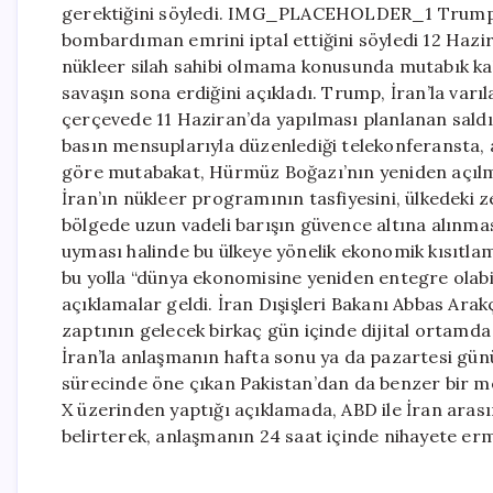
gerektiğini söyledi. IMG_PLACEHOLDER_1 Trump, 
bombardıman emrini iptal ettiğini söyledi 12 Haz
nükleer silah sahibi olmama konusunda mutabık kal
savaşın sona erdiğini açıkladı. Trump, İran’la var
çerçevede 11 Haziran’da yapılması planlanan saldırıl
basın mensuplarıyla düzenlediği telekonferansta, 
göre mutabakat, Hürmüz Boğazı’nın yeniden açılmas
İran’ın nükleer programının tasfiyesini, ülkedeki
bölgede uzun vadeli barışın güvence altına alınmas
uyması halinde bu ülkeye yönelik ekonomik kısıtla
bu yolla “dünya ekonomisine yeniden entegre olabil
açıklamalar geldi. İran Dışişleri Bakanı Abbas Ara
zaptının gelecek birkaç gün içinde dijital orta
İran’la anlaşmanın hafta sonu ya da pazartesi günü
sürecinde öne çıkan Pakistan’dan da benzer bir me
X üzerinden yaptığı açıklamada, ABD ile İran arası
belirterek, anlaşmanın 24 saat içinde nihayete ermes