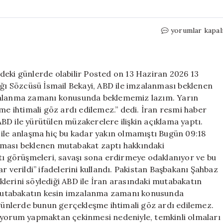
İran
yorumlar kapal
Dışişleri:
Mutabakat
yarın
olmasa
deki günlerde olabilir Posted on 13 Haziran 2026 13
da,
ığı Sözcüsü İsmail Bekayi, ABD ile imzalanması beklenen
önümüzdeki
mzalanma zamanı konusunda beklememiz lazım. Yarın
günlerde
 ihtimali göz ardı edilemez.” dedi. İran resmi haber
olabilir
D ile yürütülen müzakerelere ilişkin açıklama yaptı.
için
e anlaşma hiç bu kadar yakın olmamıştı Bugün 09:18
nması beklenen mutabakat zaptı hakkındaki
 görüşmeleri, savaşı sona erdirmeye odaklanıyor ve bu
erildi” ifadelerini kullandı. Pakistan Başbakanı Şahbaz
iklerini söylediği ABD ile İran arasındaki mutabakatın
ı: Mutabakatın kesin imzalanma zamanı konusunda
ünlerde bunun gerçekleşme ihtimali göz ardı edilemez.
r yorum yapmaktan çekinmesi nedeniyle, temkinli olmaları