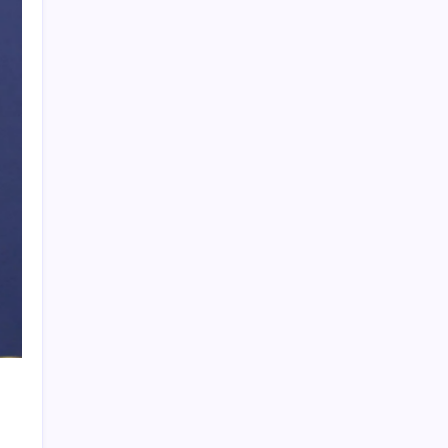
borsada felaket senaryosu
Akaryakıtta tabela değişiyor: Benzinde
indirim yolda
İmam hatipliler, imam hatip seçmedi
Türkiye’nin yerli ve milli lokomotifi
Afrika’da
AKP’den YENİ Parti’ye ‘çerçeve yasa’
ziyareti: ‘Somut bir taslak görmedik,
içeriğini ifade ettiler’
ASELSAN’dan Kritik Başarı: Yerli ve Milli
Kızılötesi Dedektörler
Tutuklanan Erdal Beşikçioğlu açığa almıştı:
‘Etkin pişmanlık’ ifadesi verip şikayetçi
olduğu ortaya çıktı!
130 bin kişinin YouTube kanalı kapatıldı
Bakan Yumaklı açıkladı: 2 günde kaç orman
yangını çıktı, kaçı kontrol altında?