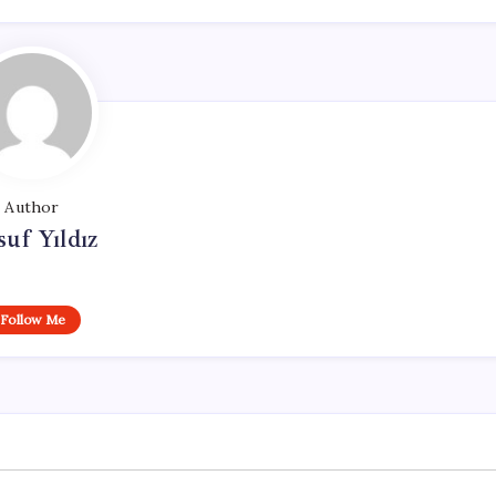
Author
uf Yıldız
Follow Me