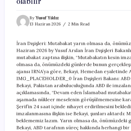
olabilir
By
Yusuf Yıldız
13 Haziran 2026
2 Min Read
İran Dışişleri: Mutabakat yarın olmasa da, önümüz
Haziran 2026 by Yusuf Arslan İran Dışişleri Bakanl
mutabakat zaptına ilişkin, “Mutabakatın kesin i
olmasa da, önümüzdeki günlerde bunun gerçekleşme
ajansı IRNA’ya göre, Bekayi, Hemedan eyaletinde AB
IMG_PLACEHOLDER_0 İran Dışişleri Bakanı: ABD il
Bekayi, Pakistan arabuluculuğunda ABD ile imzala
açıklamasında, “Devam eden İslamabad mutabakatı
aşamada nükleer meselenin görüşülmemesine karar v
Şerif’in 24 saat içinde nihayet erdirilmesini bekled
imzalanmasına ilişkin ise Bekayi, şunları aktard
beklememiz lazım. Yarın olmasa da, önümüzdeki g
Bekayi, ABD tarafının süreç hakkında herhangi bi