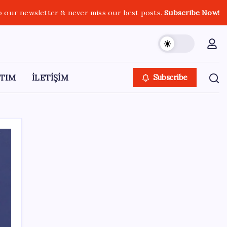
o our newsletter & never miss our best posts.
Subscribe Now!
TIM
İLETİŞİM
Subscribe
SON YAZILAR
Ekonomide 1987 çöküşü mümkün… Efsane
yatırımcı Michael Burry’den rekor kıran