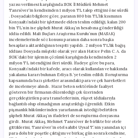
yazısı verilmesi karşılığında SGK İl Müdürü Mehmet
Tanrıöver’in kendisinden 1 milyon TL talep ettiğini öne sürdü
. Dosyadaki bilgilere göre, paranın 800 bin TL’lik kısmının
Konyaaltı’ndaki bir işletmede elden teslim edildiği, kalan 200
bin TL’nin ise şüpheli Murat Akkaş’ın hesabına gönderildiği
iddia edildi. Mali Suçları Araştırma Kurulu’nun (MASAK)
incelemelerinde söz konusu paranın daha sonra başka
hesaplara aktarıldığının tespiti yapıldı . 2 milyon TL’lik bağış
iddiası Dosyada müşteki olarak yer alan Hatice Pelin C. A. da
SGK’daki bir işlemin çözümü karşılığında kendisinden 2
milyon TL istendiğini ileri sürdü. İfadeye göre bu para,
Konyaaltı’ndaki bir kafede, aracı olarak kullanılan ve hakkında
yakalama kararı bulunan Evliya B.’ye teslim edildi. Soruşturma
kapsamında bazı şirketler arasındaki para ve çek hareketleri
de incelemeye alındı . Hazır beton sektöründe faaliyet
gösteren bir firmanın düzenlediği çek üzerinden
gerçekleştirilen para transferlerinin, rüşvet iddialarıyla
bağlantılı olup olmadığının araştırıldığı öğrenildi. Etkin
pişmanlık hükümlerinden yararlanmak istediği belirtilen
şüpheli Murat Akkaş’ın ifadeleri de soruşturma dosyasına
girdi . Murat Akkaş, Mehmet Tanrıöver ile birlikte bir otele
gittiklerini, Tanrıöver’in otel sahibi Uysal T.’nin yanından içi
para dolu bir poşetle çıktığını ve birkaç gün sonra kendisine,