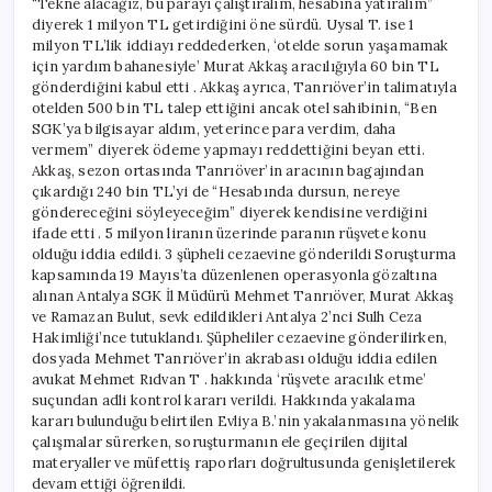
“Tekne alacağız, bu parayı çalıştıralım, hesabına yatıralım”
diyerek 1 milyon TL getirdiğini öne sürdü. Uysal T. ise 1
milyon TL’lik iddiayı reddederken, ‘otelde sorun yaşamamak
için yardım bahanesiyle’ Murat Akkaş aracılığıyla 60 bin TL
gönderdiğini kabul etti . Akkaş ayrıca, Tanrıöver’in talimatıyla
otelden 500 bin TL talep ettiğini ancak otel sahibinin, “Ben
SGK’ya bilgisayar aldım, yeterince para verdim, daha
vermem” diyerek ödeme yapmayı reddettiğini beyan etti.
Akkaş, sezon ortasında Tanrıöver’in aracının bagajından
çıkardığı 240 bin TL’yi de “Hesabında dursun, nereye
göndereceğini söyleyeceğim” diyerek kendisine verdiğini
ifade etti . 5 milyon liranın üzerinde paranın rüşvete konu
olduğu iddia edildi. 3 şüpheli cezaevine gönderildi Soruşturma
kapsamında 19 Mayıs’ta düzenlenen operasyonla gözaltına
alınan Antalya SGK İl Müdürü Mehmet Tanrıöver, Murat Akkaş
ve Ramazan Bulut, sevk edildikleri Antalya 2’nci Sulh Ceza
Hakimliği’nce tutuklandı. Şüpheliler cezaevine gönderilirken,
dosyada Mehmet Tanrıöver’in akrabası olduğu iddia edilen
avukat Mehmet Rıdvan T . hakkında ‘rüşvete aracılık etme’
suçundan adli kontrol kararı verildi. Hakkında yakalama
kararı bulunduğu belirtilen Evliya B.’nin yakalanmasına yönelik
çalışmalar sürerken, soruşturmanın ele geçirilen dijital
materyaller ve müfettiş raporları doğrultusunda genişletilerek
devam ettiği öğrenildi.