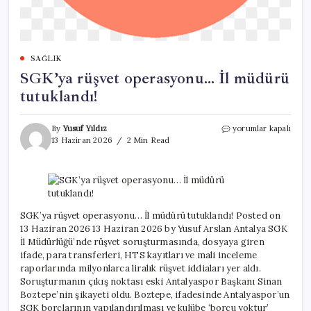
SAĞLIK
SGK’ya rüşvet operasyonu… İl müdürü
tutuklandı!
SGK’ya
By
Yusuf Yıldız
yorumlar kapalı
rüşvet
13 Haziran 2026
2 Min Read
operasyonu…
İl
müdürü
tutuklandı!
için
SGK’ya rüşvet operasyonu… İl müdürü tutuklandı! Posted on
13 Haziran 2026 13 Haziran 2026 by Yusuf Arslan Antalya SGK
İl Müdürlüğü’nde rüşvet soruşturmasında, dosyaya giren
ifade, para transferleri, HTS kayıtları ve mali inceleme
raporlarında milyonlarca liralık rüşvet iddiaları yer aldı.
Soruşturmanın çıkış noktası eski Antalyaspor Başkanı Sinan
Boztepe’nin şikayeti oldu. Boztepe, ifadesinde Antalyaspor’un
SGK borçlarının yapılandırılması ve kulübe ‘borcu yoktur’