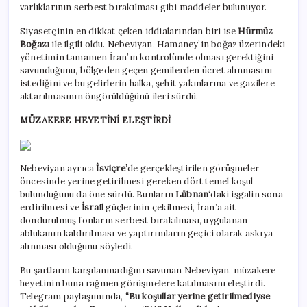
varlıklarının serbest bırakılması gibi maddeler bulunuyor.
Siyasetçinin en dikkat çeken iddialarından biri ise
Hürmüz
Boğazı
ile ilgili oldu. Nebeviyan, Hamaney’in boğaz üzerindeki
yönetimin tamamen İran’ın kontrolünde olması gerektiğini
savunduğunu, bölgeden geçen gemilerden ücret alınmasını
istediğini ve bu gelirlerin halka, şehit yakınlarına ve gazilere
aktarılmasının öngörüldüğünü ileri sürdü.
MÜZAKERE HEYETİNİ ELEŞTİRDİ
Nebeviyan ayrıca
İsviçre’
de gerçekleştirilen görüşmeler
öncesinde yerine getirilmesi gereken dört temel koşul
bulunduğunu da öne sürdü. Bunların
Lübnan
‘daki işgalin sona
erdirilmesi ve
İsrail
güçlerinin çekilmesi, İran’a ait
dondurulmuş fonların serbest bırakılması, uygulanan
ablukanın kaldırılması ve yaptırımların geçici olarak askıya
alınması olduğunu söyledi.
Bu şartların karşılanmadığını savunan Nebeviyan, müzakere
heyetinin buna rağmen görüşmelere katılmasını eleştirdi.
Telegram paylaşımında,
“Bu koşullar yerine getirilmediyse