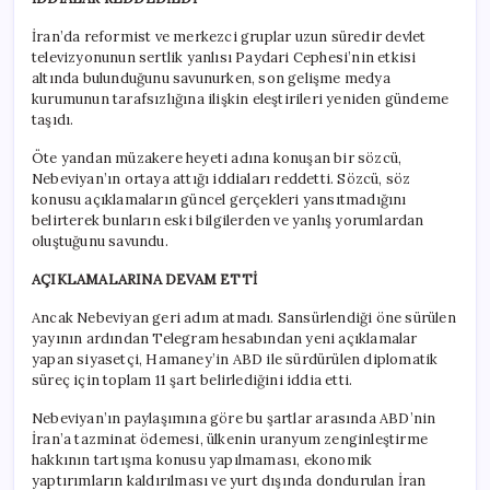
İran’da reformist ve merkezci gruplar uzun süredir devlet
televizyonunun sertlik yanlısı Paydari Cephesi’nin etkisi
altında bulunduğunu savunurken, son gelişme medya
kurumunun tarafsızlığına ilişkin eleştirileri yeniden gündeme
taşıdı.
Öte yandan müzakere heyeti adına konuşan bir sözcü,
Nebeviyan’ın ortaya attığı iddiaları reddetti. Sözcü, söz
konusu açıklamaların güncel gerçekleri yansıtmadığını
belirterek bunların eski bilgilerden ve yanlış yorumlardan
oluştuğunu savundu.
AÇIKLAMALARINA DEVAM ETTİ
Ancak Nebeviyan geri adım atmadı. Sansürlendiği öne sürülen
yayının ardından Telegram hesabından yeni açıklamalar
yapan siyasetçi, Hamaney’in ABD ile sürdürülen diplomatik
süreç için toplam 11 şart belirlediğini iddia etti.
Nebeviyan’ın paylaşımına göre bu şartlar arasında ABD’nin
İran’a tazminat ödemesi, ülkenin uranyum zenginleştirme
hakkının tartışma konusu yapılmaması, ekonomik
yaptırımların kaldırılması ve yurt dışında dondurulan İran