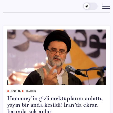
Skip
to
content
EĞITIM
HABER
Hamaney’in gizli mektuplarını anlattı,
yayın bir anda kesildi! İran’da ekran
başında şok anlar