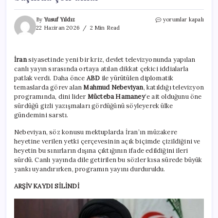
Hamaney’in
By
Yusuf Yıldız
yorumlar kapalı
gizli
22 Haziran 2026
2 Min Read
mektuplarını
anlattı,
yayın
İran
siyasetinde yeni bir kriz, devlet televizyonunda yapılan
bir
canlı yayın sırasında ortaya atılan dikkat çekici iddialarla
anda
kesildi!
patlak verdi. Daha önce
ABD
ile yürütülen diplomatik
İran’da
temaslarda görev alan
Mahmud Nebeviyan
, katıldığı televizyon
ekran
programında, dini lider
Mücteba Hamaney
‘e ait olduğunu öne
başında
sürdüğü gizli yazışmaları gördüğünü söyleyerek ülke
şok
gündemini sarstı.
anlar
için
Nebeviyan, söz konusu mektuplarda İran’ın müzakere
heyetine verilen yetki çerçevesinin açık biçimde çizildiğini ve
heyetin bu sınırların dışına çıktığının ifade edildiğini ileri
sürdü. Canlı yayında dile getirilen bu sözler kısa sürede büyük
yankı uyandırırken, programın yayını durduruldu.
ARŞİV KAYDI SİLİNDİ