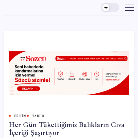
Skip
to
content
EĞITIM
HABER
Her Gün Tükettiğimiz Balıkların Cıva
İçeriği Şaşırtıyor