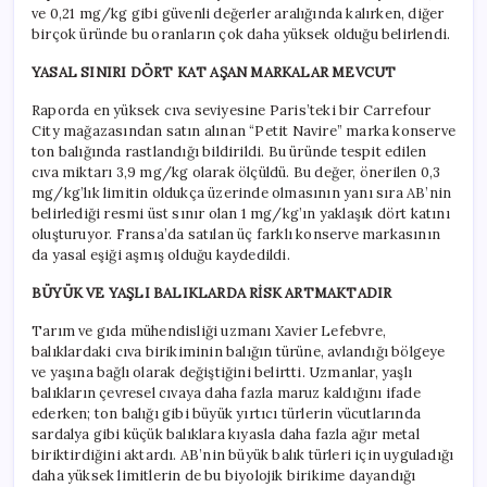
ve 0,21 mg/kg gibi güvenli değerler aralığında kalırken, diğer
birçok üründe bu oranların çok daha yüksek olduğu belirlendi.
YASAL SINIRI DÖRT KAT AŞAN MARKALAR MEVCUT
Raporda en yüksek cıva seviyesine Paris’teki bir Carrefour
City mağazasından satın alınan “Petit Navire” marka konserve
ton balığında rastlandığı bildirildi. Bu üründe tespit edilen
cıva miktarı 3,9 mg/kg olarak ölçüldü. Bu değer, önerilen 0,3
mg/kg’lık limitin oldukça üzerinde olmasının yanı sıra AB’nin
belirlediği resmi üst sınır olan 1 mg/kg’ın yaklaşık dört katını
oluşturuyor. Fransa’da satılan üç farklı konserve markasının
da yasal eşiği aşmış olduğu kaydedildi.
BÜYÜK VE YAŞLI BALIKLARDA RİSK ARTMAKTADIR
Tarım ve gıda mühendisliği uzmanı Xavier Lefebvre,
balıklardaki cıva birikiminin balığın türüne, avlandığı bölgeye
ve yaşına bağlı olarak değiştiğini belirtti. Uzmanlar, yaşlı
balıkların çevresel cıvaya daha fazla maruz kaldığını ifade
ederken; ton balığı gibi büyük yırtıcı türlerin vücutlarında
sardalya gibi küçük balıklara kıyasla daha fazla ağır metal
biriktirdiğini aktardı. AB’nin büyük balık türleri için uyguladığı
daha yüksek limitlerin de bu biyolojik birikime dayandığı