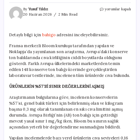
Her
By
Yusuf Yıldız
yorumlar kapalı
Gün
20 Haziran 2026
2 Min Read
Tükettiğimiz
Balıkların
Cıva
Detaylı bilgi için
bahigo
adresini inceleyebilirsiniz.
İçeriği
Şaşırtıyor
Fransa merkezli Bloom kuruluşu tarafından yapılan ve
için
Noklapja’da yayımlanan son araştırma, Avrupa’daki konserve
ton balıklarında cıva kirliliğinin ciddi boyutlarda olduğunu
gösterdi. Farklı Avrupa ülkelerindeki marketlerden temin
edilen 148 konserve ton balığı üzerinde gerçekleştirilen
laboratuvar testlerinde, incelenen tüm ürünlerde cıva bulundu.
ÜRÜNLERİN %57’Sİ SINIR DEĞERLERİNİ AŞMIŞ
Araştırmanın bulgularına göre, incelenen konservelerin
%57’si, genel balık türleri için belirlenmiş olan ve kilogram
başına 0,3 mg olarak tanımlanan en sıkı cıva limitini aşmış
durumda. Avrupa Birliği’nin (AB) ton balığı için getirdiği
mevcut yasal sınır 1 mg/kg iken, Bloom bu sınırın sağlık
açısından yeterli bir değerlendirme sunmadığını bildirdi.
Yapılan incelemelerde bazı yerel ürünlerin cıva seviyeleri 0,16