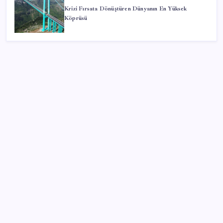
Krizi Fırsata Dönüştüren Dünyanın En Yüksek
Köprüsü
SON YAZILAR
Ekonomide 1987 çöküşü mümkün… Efsane yatırımcı
Michael Burry’den rekor kıran borsada felaket
senaryosu
Akaryakıtta tabela değişiyor: Benzinde indirim yolda
İmam hatipliler, imam hatip seçmedi