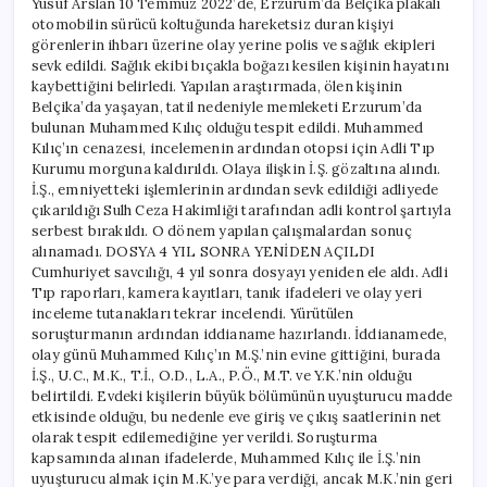
Yusuf Arslan 10 Temmuz 2022’de, Erzurum’da Belçika plakalı
resmi
otomobilin sürücü koltuğunda hareketsiz duran kişiyi
ele
görenlerin ihbarı üzerine olay yerine polis ve sağlık ekipleri
verdi
için
sevk edildi. Sağlık ekibi bıçakla boğazı kesilen kişinin hayatını
kaybettiğini belirledi. Yapılan araştırmada, ölen kişinin
Belçika’da yaşayan, tatil nedeniyle memleketi Erzurum’da
bulunan Muhammed Kılıç olduğu tespit edildi. Muhammed
Kılıç’ın cenazesi, incelemenin ardından otopsi için Adli Tıp
Kurumu morguna kaldırıldı. Olaya ilişkin İ.Ş. gözaltına alındı.
İ.Ş., emniyetteki işlemlerinin ardından sevk edildiği adliyede
çıkarıldığı Sulh Ceza Hakimliği tarafından adli kontrol şartıyla
serbest bırakıldı. O dönem yapılan çalışmalardan sonuç
alınamadı. DOSYA 4 YIL SONRA YENİDEN AÇILDI
Cumhuriyet savcılığı, 4 yıl sonra dosyayı yeniden ele aldı. Adli
Tıp raporları, kamera kayıtları, tanık ifadeleri ve olay yeri
inceleme tutanakları tekrar incelendi. Yürütülen
soruşturmanın ardından iddianame hazırlandı. İddianamede,
olay günü Muhammed Kılıç’ın M.Ş.’nin evine gittiğini, burada
İ.Ş., U.C., M.K., T.İ., O.D., L.A., P.Ö., M.T. ve Y.K.’nin olduğu
belirtildi. Evdeki kişilerin büyük bölümünün uyuşturucu madde
etkisinde olduğu, bu nedenle eve giriş ve çıkış saatlerinin net
olarak tespit edilemediğine yer verildi. Soruşturma
kapsamında alınan ifadelerde, Muhammed Kılıç ile İ.Ş.’nin
uyuşturucu almak için M.K.’ye para verdiği, ancak M.K.’nin geri