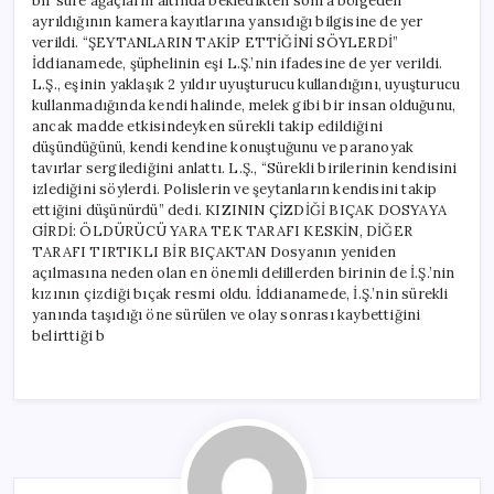
bir süre ağaçların altında bekledikten sonra bölgeden
ayrıldığının kamera kayıtlarına yansıdığı bilgisine de yer
verildi. “ŞEYTANLARIN TAKİP ETTİĞİNİ SÖYLERDİ”
İddianamede, şüphelinin eşi L.Ş.’nin ifadesine de yer verildi.
L.Ş., eşinin yaklaşık 2 yıldır uyuşturucu kullandığını, uyuşturucu
kullanmadığında kendi halinde, melek gibi bir insan olduğunu,
ancak madde etkisindeyken sürekli takip edildiğini
düşündüğünü, kendi kendine konuştuğunu ve paranoyak
tavırlar sergilediğini anlattı. L.Ş., “Sürekli birilerinin kendisini
izlediğini söylerdi. Polislerin ve şeytanların kendisini takip
ettiğini düşünürdü” dedi. KIZININ ÇİZDİĞİ BIÇAK DOSYAYA
GİRDİ: ÖLDÜRÜCÜ YARA TEK TARAFI KESKİN, DİĞER
TARAFI TIRTIKLI BİR BIÇAKTAN Dosyanın yeniden
açılmasına neden olan en önemli delillerden birinin de İ.Ş.’nin
kızının çizdiği bıçak resmi oldu. İddianamede, İ.Ş.’nin sürekli
yanında taşıdığı öne sürülen ve olay sonrası kaybettiğini
belirttiği b