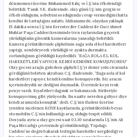
dönmemesi üzerine Muhammed Kılıç ve İ.Ş.’nin öfkelendiği
belirtildi. Tanık Y.K. ifadesinde, olay günü İ.Ş.’nin gergin ve
öfkeli olduğunu, sebebini sorduğunda cevap vermediğini hatta
kendisi ile tartıştığını anlattı. İddianamede, olaydan yaklaşık
15 dakika sonra İ.Ş.’nin Keresteciler Caddesi ile Gazi Ahmet
Muhtar Paşa Caddesi kesiminde tren raylarından geçerek
yürüdüğünün güvenlik kameralarına yansıdığı belirtildi.
Kamera görüntülerinde şüphelinin sağa sola el kol hareketleri
yaptığı, sendeleyerek yürüdüğü ve ayakta durmakta
zorlandığının görüldüğü kaydedildi. “SAĞA SOLA EL KOL
HAREKETLERİ YAPIYOR, KENDİ KENDİNE KONUŞUYORDU”
Olay gecesi araçla giderken şüpheli İ.Ş.’yi demir yolu civarında
gördüğünü belirten akrabası C.Ş. ifadesinde, “Sağa sola el kol
hareketleri yapıyor, kendi kendine konuşuyordu. Biz aracın
içerisindeydik ne dediğini duymadık. Üzerinde koyu renk
penye vardı. Kıyafetleri dağınık ve bakımsızdı. Birileriyle
konuşuyormuş gibi yürüyordu. Bu saatte nereden geliyor diye
kendi aramızda konuştuk” dedi. C.Ş.’nin ifadesi üzerine
yeniden incelenen KGYS kayıtlarında, görüntülerdeki beyaz
otomobilin C.Ş.’nin kullandığı araç olduğu tespit edildi.
Dosyada ayrıca olay gecesi saat 03.30 sıralarında İ.Ş.’nin Ali
Paşa Mezarlığı çevresinde görüntülendiği, Topdağı
Caddesi’ne doğru bakarak tedirgin hareketler sergilediği ve