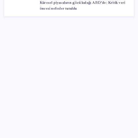
Küresel piyasaların gözü kulağı ABD’de: Kritik veri
öncesi nefesler tutuldu
SON YAZILAR
Akaryakıtta tabela değişiyor: Benzinde indirim yolda
İmam hatipliler, imam hatip seçmedi
Türkiye’nin yerli ve milli lokomotifi Afrika’da
AKP’den YENİ Parti’ye ‘çerçeve yasa’ ziyareti: ‘Somut
bir taslak görmedik, içeriğini ifade ettiler’
ASELSAN’dan Kritik Başarı: Yerli ve Milli Kızılötesi