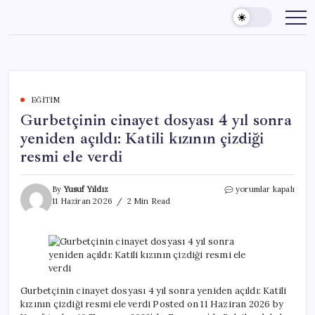
Skip
to
content
EĞITIM
Gurbetçinin cinayet dosyası 4 yıl sonra
yeniden açıldı: Katili kızının çizdiği
resmi ele verdi
Gurbetçinin
By
Yusuf Yıldız
yorumlar kapalı
cinayet
11 Haziran 2026
2 Min Read
dosyası
4
yıl
sonra
yeniden
açıldı:
Katili
Gurbetçinin cinayet dosyası 4 yıl sonra yeniden açıldı: Katili
kızının
kızının çizdiği resmi ele verdi Posted on 11 Haziran 2026 by
çizdiği