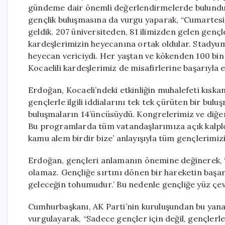
gündeme dair önemli değerlendirmelerde bulundu.
gençlik buluşmasına da vurgu yaparak, “Cumartesi
geldik. 207 üniversiteden, 81 ilimizden gelen genç
kardeşlerimizin heyecanına ortak oldular. Stadyumu
heyecan vericiydi. Her yaştan ve kökenden 100 bin g
Kocaelili kardeşlerimiz de misafirlerine başarıyla ev 
Erdoğan, Kocaeli’ndeki etkinliğin muhalefeti kıska
gençlerle ilgili iddialarını tek tek çürüten bir bul
buluşmaların 14’üncüsüydü. Kongrelerimiz ve diğer 
Bu programlarda tüm vatandaşlarımıza açık kalpler
kamu alem birdir bize’ anlayışıyla tüm gençlerimizi
Erdoğan, gençleri anlamanın önemine değinerek, “
olamaz. Gençliğe sırtını dönen bir hareketin başarı
geleceğin tohumudur.’ Bu nedenle gençliğe yüz çev
Cumhurbaşkanı, AK Parti’nin kuruluşundan bu yana 
vurgulayarak, “Sadece gençler için değil, gençlerle 