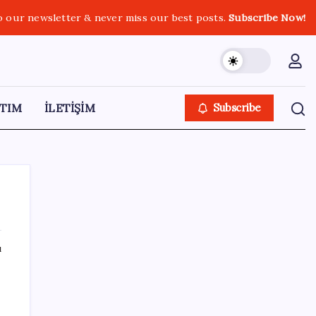
o our newsletter & never miss our best posts.
Subscribe Now!
TIM
İLETİŞİM
Subscribe
ı
SON YAZILAR
Halkbank, ikincil halka arz süreci başlattı