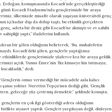
Çıkmaya
 Erdoğan, konuşmasında Kocaeli’nde gerçekleştirdiği
Yüzleri
 günü Kocaeli Stadyumu’nda gençlerimizle bir araya
Yok”
lerimiz, ülkemizde misafir olarak yaşayan üniversiteli genç
için
n içi kadar dışı da dolup taştı, bu etkinlik gerçekten
enç, adeta bir deniz gibi Kocaeli’ne akmıştı ve ev sahibi
sahipliği yaptı,” ifadelerini kullandı.
ndıran bir şölen olduğunu belirterek, “Bu, muhalefetin
uşmaydı. Kocaeli’deki şölen, gençlerle yaptığımız
etkinliklerde gençlerimizle yüzlerce kez bir araya geldik.
imizi açtık. Yunus Emre’nin ‘Biz kimseye kin tutmayız,
 kucakladık,” dedi.
Gençlerin omuz vermediği bir mücadele asla kalıcı
 şansı yoktur. Nurettin Topçu’nun dediği gibi, ‘Gençlik
iren, geleceğe yüz çevirmiş demektir,” şeklinde konuştu.
gençlerin en çok ilgi gösterdiği adres olduğunu
birlikte siyaset yaptık. Gençleri yargılayan değil, dinleyen