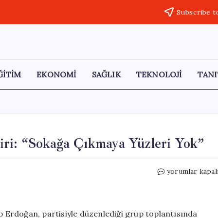
Subscribe t
ĞİTİM
EKONOMİ
SAĞLIK
TEKNOLOJİ
TANI
iri: “Sokağa Çıkmaya Yüzleri Yok”
Erdoğan’dan
yorumlar kapal
CHP’ye
Sert
Eleştiri:
“Sokağa
Erdoğan, partisiyle düzenlediği grup toplantısında