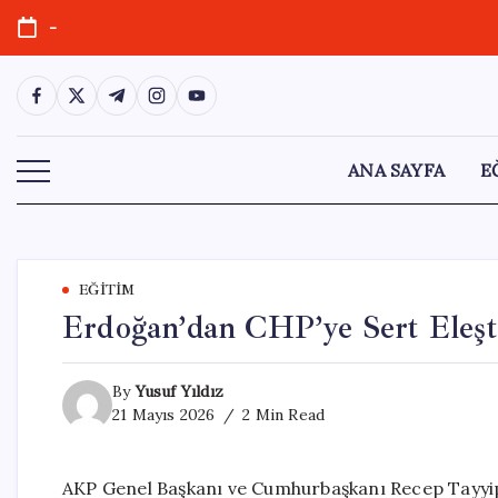
Skip
-
to
content
https://www.facebook.com/
https://twitter.com/
https://t.me/
https://www.instagram.com/
https://youtube.com/
ANA SAYFA
E
EĞITIM
Erdoğan’dan CHP’ye Sert Eleşt
By
Yusuf Yıldız
21 Mayıs 2026
2 Min Read
AKP Genel Başkanı ve Cumhurbaşkanı Recep Tayyip 