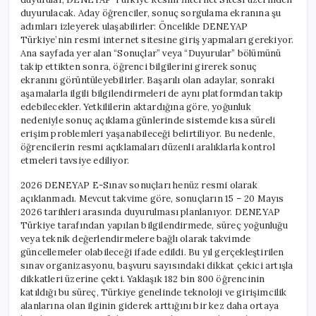
duyurulacak. Aday öğrenciler, sonuç sorgulama ekranına şu
adımları izleyerek ulaşabilirler: Öncelikle DENEYAP
Türkiye’nin resmi internet sitesine giriş yapmaları gerekiyor.
Ana sayfada yer alan “Sonuçlar” veya “Duyurular” bölümünü
takip ettikten sonra, öğrenci bilgilerini girerek sonuç
ekranını görüntüleyebilirler. Başarılı olan adaylar, sonraki
aşamalarla ilgili bilgilendirmeleri de aynı platformdan takip
edebilecekler. Yetkililerin aktardığına göre, yoğunluk
nedeniyle sonuç açıklama günlerinde sistemde kısa süreli
erişim problemleri yaşanabileceği belirtiliyor. Bu nedenle,
öğrencilerin resmi açıklamaları düzenli aralıklarla kontrol
etmeleri tavsiye ediliyor.
2026 DENEYAP E-Sınav sonuçları henüz resmi olarak
açıklanmadı. Mevcut takvime göre, sonuçların 15 – 20 Mayıs
2026 tarihleri arasında duyurulması planlanıyor. DENEYAP
Türkiye tarafından yapılan bilgilendirmede, süreç yoğunluğu
veya teknik değerlendirmelere bağlı olarak takvimde
güncellemeler olabileceği ifade edildi. Bu yıl gerçekleştirilen
sınav organizasyonu, başvuru sayısındaki dikkat çekici artışla
dikkatleri üzerine çekti. Yaklaşık 182 bin 800 öğrencinin
katıldığı bu süreç, Türkiye genelinde teknoloji ve girişimcilik
alanlarına olan ilginin giderek arttığını bir kez daha ortaya