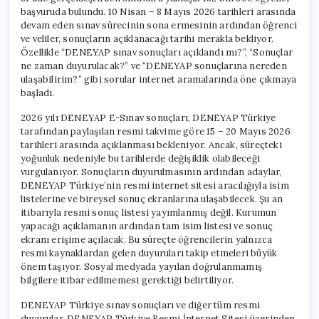
başvuruda bulundu. 10 Nisan – 8 Mayıs 2026 tarihleri arasında
devam eden sınav sürecinin sona ermesinin ardından öğrenci
ve veliler, sonuçların açıklanacağı tarihi merakla bekliyor.
Özellikle “DENEYAP sınav sonuçları açıklandı mı?”, “Sonuçlar
ne zaman duyurulacak?” ve “DENEYAP sonuçlarına nereden
ulaşabilirim?” gibi sorular internet aramalarında öne çıkmaya
başladı.
2026 yılı DENEYAP E-Sınav sonuçları, DENEYAP Türkiye
tarafından paylaşılan resmi takvime göre 15 – 20 Mayıs 2026
tarihleri arasında açıklanması bekleniyor. Ancak, süreçteki
yoğunluk nedeniyle bu tarihlerde değişiklik olabileceği
vurgulanıyor. Sonuçların duyurulmasının ardından adaylar,
DENEYAP Türkiye’nin resmi internet sitesi aracılığıyla isim
listelerine ve bireysel sonuç ekranlarına ulaşabilecek. Şu an
itibarıyla resmi sonuç listesi yayımlanmış değil. Kurumun
yapacağı açıklamanın ardından tam isim listesi ve sonuç
ekranı erişime açılacak. Bu süreçte öğrencilerin yalnızca
resmi kaynaklardan gelen duyuruları takip etmeleri büyük
önem taşıyor. Sosyal medyada yayılan doğrulanmamış
bilgilere itibar edilmemesi gerektiği belirtiliyor.
DENEYAP Türkiye sınav sonuçları ve diğer tüm resmi
duyurular, DENEYAP Türkiye Resmi İnternet Sitesi üzerinden