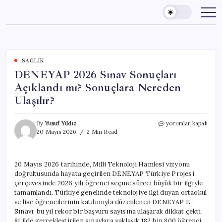
Skip
to
content
SAĞLIK
DENEYAP 2026 Sınav Sonuçları
Açıklandı mı? Sonuçlara Nereden
Ulaşılır?
DENEYAP
By
Yusuf Yıldız
yorumlar kapalı
2026
20 Mayıs 2026
2 Min Read
Sınav
Sonuçları
Açıklandı
20 Mayıs 2026 tarihinde, Milli Teknoloji Hamlesi vizyonu
mı?
doğrultusunda hayata geçirilen DENEYAP Türkiye Projesi
Sonuçlara
Nereden
çerçevesinde 2026 yılı öğrenci seçme süreci büyük bir ilgiyle
Ulaşılır?
tamamlandı. Türkiye genelinde teknolojiye ilgi duyan ortaokul
için
ve lise öğrencilerinin katılımıyla düzenlenen DENEYAP E-
Sınavı, bu yıl rekor bir başvuru sayısına ulaşarak dikkat çekti.
81 ilde gerçekleştirilen sınavlara yaklaşık 182 bin 800 öğrenci