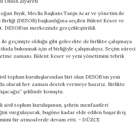
Odası’na
Hayırlı
ğan Bıyık, Meclis Başkanı Tanju Acar ve yönetim ile
Olsun
 Birliği (DESOB) başkanlığına seçilen Bülent Keser ve
Ziyareti
ret, DESOB’un merkezinde gerçekleştirildi.
için
le geçmişte olduğu gibi gelecekte de birlikte çalışmaya
ıda bulunmak için el birliğiyle çalışmalıyız. Seçim süreci
t etme zamanı. Bülent Keser ve yeni yönetimini tebrik
ivil toplum kuruluşlarından biri olan DESOB’un yeni
Oda olarak her zaman destek vermeye hazırız. Birlikte
alışacağız” şeklinde konuştu.
k sivil toplum kuruluşunun, şehrin menfaatleri
ini vurgulayarak, bugüne kadar elde edilen başarılı iş
 samimi bir atmosferde devam etti. – DÜZCE