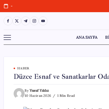
Skip
-
to
content
https://www.facebook.com/
https://twitter.com/
https://t.me/
https://www.instagram.com/
https://youtube.com/
ANA SAYFA
E
HABER
Düzce Esnaf ve Sanatkarlar Oda
By
Yusuf Yıldız
10 Haziran 2026
1 Min Read