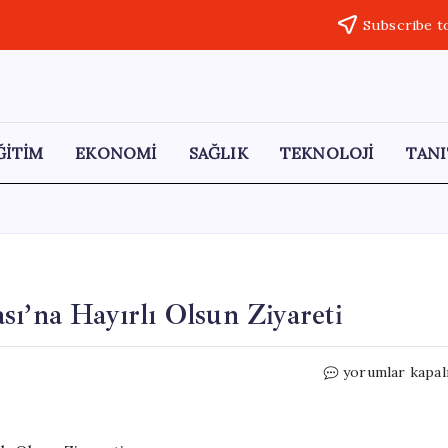
Subscribe t
ĞİTİM
EKONOMİ
SAĞLIK
TEKNOLOJİ
TANI
sı’na Hayırlı Olsun Ziyareti
Düzce
yorumlar kapal
Esnaf
ve
Sanatkarlar