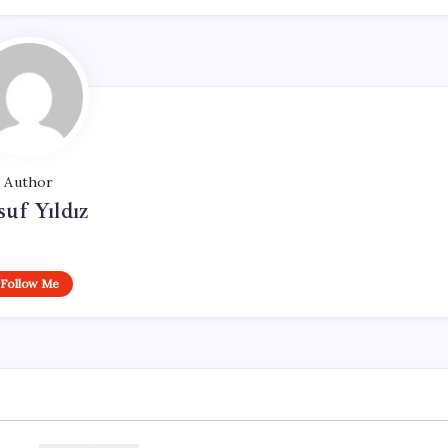
Author
uf Yıldız
Follow Me