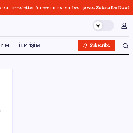
o our newsletter & never miss our best posts.
Subscribe Now!
TIM
İLETİŞİM
Subscribe
SON YAZILAR
ı
Ekonomide 1987 çöküşü mümkün… Efsane
yatırımcı Michael Burry’den rekor kıran