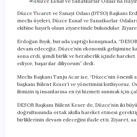
Düzce Ticaret ve Sanayi Odası (DTSO) Başkanı Erdo
meclis üyeleri, Düzce Esnaf ve Sanatkarlar Odaları
ekibine hayırlı olsun ziyaretinde bulundular. Ziya
Erdoğan Bıyık, burada yaptığı konuşmada, “DESOB i
devam edeceğiz. Düzce’nin ekonomik gelişimine katk
sona erdi, şimdi birlik ve beraberlik içinde hareke
ediyor, başarılar diliyorum” dedi.
Meclis Başkanı Tanju Acar ise, “Düzce’nin önemli s
başkanı Bülent Keser’i ve yönetimini kutluyoruz. 
ilimizin iş insanlarına en iyi hizmeti sunmak için ç
DESOB Başkanı Bülent Keser de, Düzce’nin iki büyü
doğrultusunda ortak akılla hareket etmesi gerektiğ
birliklerinin devam edeceğini ifade etti. Ziyaret,