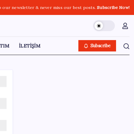
o our newsletter & never miss our best posts.
Subscribe Now!
TIM
İLETİŞİM
Subscribe
SON YAZILAR
BofA: Yatırımcı iyimserliği beş yılın en
yüksek seviyesinde