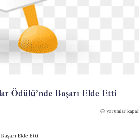
ar Ödülü’nde Başarı Elde Etti
Düzce
yorumlar kapal
Anaokulu,
Küresel
Okullar
Ödülü’nde