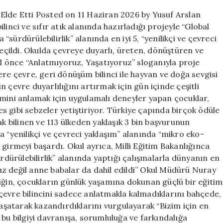
Başarı
Elde Etti Posted on 11 Haziran 2026 by Yusuf Arslan
Elde
inci ve sıfır atık alanında hazırladığı projeyle “Global
Etti
ürdürülebilirlik” alanında en iyi 5, “yenilikçi ve çevreci
için
seçildi. Okulda çevreye duyarlı, üreten, dönüştüren ve
yıl önce “Anlatmıyoruz, Yaşatıyoruz” sloganıyla proje
re çevre, geri dönüşüm bilinci ile hayvan ve doğa sevgisi
 çevre duyarlılığını artırmak için gün içinde çeşitli
emini anlamak için uygulamalı deneyler yapan çocuklar,
 gibi sebzeler yetiştiriyor. Türkiye çapında birçok ödüle
ak bilinen ve 113 ülkeden yaklaşık 3 bin başvurunun
a “yenilikçi ve çevreci yaklaşım” alanında “mikro eko-
girmeyi başardı. Okul ayrıca, Milli Eğitim Bakanlığınca
ürdürülebilirlik” alanında yaptığı çalışmalarla dünyanın en
ımız değil anne babalar da dahil edildi” Okul Müdürü Nuray
liğin, çocukların günlük yaşamına dokunan güçlü bir eğitim
çevre bilincini sadece anlatmakla kalmadıklarını bahçede,
yaşatarak kazandırdıklarını vurgulayarak “Bizim için en
bu bilgiyi davranışa, sorumluluğa ve farkındalığa