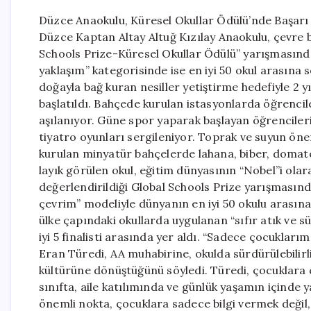
Düzce Anaokulu, Küresel Okullar Ödülü’nde Başarı 
Düzce Kaptan Altay Altuğ Kızılay Anaokulu, çevre bil
Schools Prize-Küresel Okullar Ödülü” yarışmasında “s
yaklaşım” kategorisinde ise en iyi 50 okul arasına 
doğayla bağ kuran nesiller yetiştirme hedefiyle 2 
başlatıldı. Bahçede kurulan istasyonlarda öğrencile
aşılanıyor. Güne spor yaparak başlayan öğrencilerin
tiyatro oyunları sergileniyor. Toprak ve suyun ön
kurulan minyatür bahçelerde lahana, biber, domates
layık görülen okul, eğitim dünyasının “Nobel”i olar
değerlendirildiği Global Schools Prize yarışmasınd
çevrim” modeliyle dünyanın en iyi 50 okulu arasına 
ülke çapındaki okullarda uygulanan “sıfır atık ve s
iyi 5 finalisti arasında yer aldı. “Sadece çocuklar
Eran Türedi, AA muhabirine, okulda sürdürülebilir
kültürüne dönüştüğünü söyledi. Türedi, çocuklara 
sınıfta, aile katılımında ve günlük yaşamın içinde 
önemli nokta, çocuklara sadece bilgi vermek değil, 