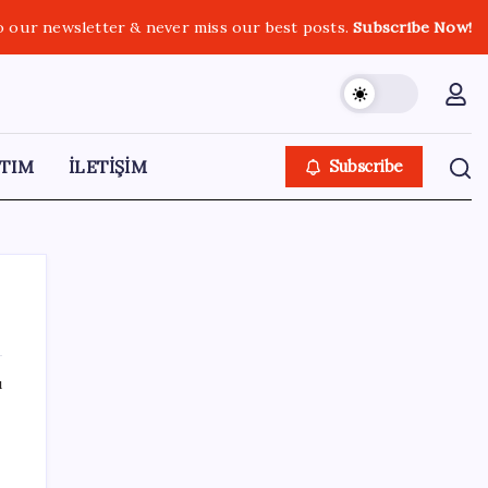
o our newsletter & never miss our best posts.
Subscribe Now!
TIM
İLETİŞİM
Subscribe
ı
SON YAZILAR
VakıfBank ikinci çeyrekte 16,7 milyar TL net
kâr elde etti