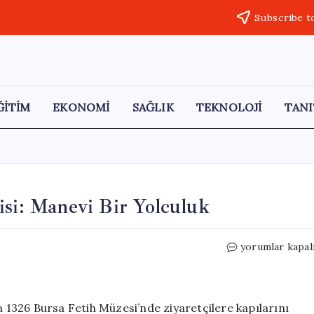
Subscribe t
ĞİTİM
EKONOMİ
SAĞLIK
TEKNOLOJİ
TANI
isi: Manevi Bir Yolculuk
Bursa’da
yorumlar kapal
Tarihi
Emanetler
Sergisi:
Manevi
1326 Bursa Fetih Müzesi’nde ziyaretçilere kapılarını