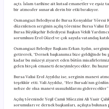
açtı. İslam tarihine ait kutsal emanetler ve eşsiz ta
bir atmosfer sunarak derin bir etki bırakıyor.
Osmangazi Belediyesi ile Bursa Konyalılar Yöresi 
düzenlenen serginin açılış törenine Bursa Valisi E
Bursa Büyükşehir Belediyesi Başkan Vekili Yardımc
sorumlusu Erol Güzel ve çok sayıda vatandaş katıld
Osmangazi Belediye Başkanı Erkan Aydın, sergini
getirerek, “Dernek başkanımız bize geldiğinde bu
kadar bu müzeyi ziyaret eden bütün misafirlerimiz
gelen birçok emaneti deneyimleyecekler. Bu huzuru
Bursa Valisi Erol Ayyıldız ise, serginin manevi a
teşekkür etti. Vali Ayyıldız, “Her Bursalı’nın gönl
nebze de olsa manevi susuzluklarını giderecekler”
Açılış töreninde Yeşil Camii Müezzini Ali Yasir Çalık
sorumuları ve dernek başkanları, açılışta bulunan p