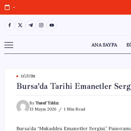
Skip
-
to
content
https://www.facebook.com/
https://twitter.com/
https://t.me/
https://www.instagram.com/
https://youtube.com/
ANA SAYFA
E
EĞITIM
Bursa’da Tarihi Emanetler Serg
By
Yusuf Yıldız
13 Mayıs 2026
1 Min Read
Bursa’da “Mukaddes Emanetler Sergisi,” Panorama 