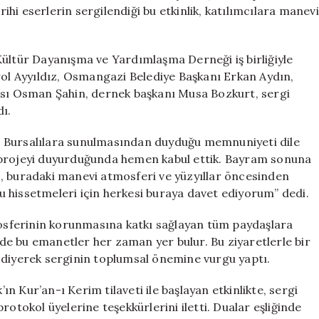
Bir
rihi eserlerin sergilendiği bu etkinlik, katılımcılara manevi
Yolculuk
için
Kültür Dayanışma ve Yardımlaşma Derneği iş birliğiyle
rol Ayyıldız, Osmangazi Belediye Başkanı Erkan Aydın,
ısı Osman Şahin, dernek başkanı Musa Bozkurt, sergi
ı.
n Bursalılara sunulmasından duyduğu memnuniyeti dile
 projeyi duyurduğunda hemen kabul ettik. Bayram sonuna
, buradaki manevi atmosferi ve yüzyıllar öncesinden
 hissetmeleri için herkesi buraya davet ediyorum” dedi.
tmosferinin korunmasına katkı sağlayan tüm paydaşlara
ünde bu emanetler her zaman yer bulur. Bu ziyaretlerle bir
 diyerek serginin toplumsal önemine vurgu yaptı.
’ın Kur’an-ı Kerim tilaveti ile başlayan etkinlikte, sergi
rotokol üyelerine teşekkürlerini iletti. Dualar eşliğinde