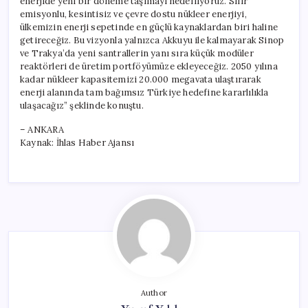
enerjide yeni bir döneme taşımayı hedefliyoruz. Sıfır
emisyonlu, kesintisiz ve çevre dostu nükleer enerjiyi,
ülkemizin enerji sepetinde en güçlü kaynaklardan biri haline
getireceğiz. Bu vizyonla yalnızca Akkuyu ile kalmayarak Sinop
ve Trakya’da yeni santrallerin yanı sıra küçük modüler
reaktörleri de üretim portföyümüze ekleyeceğiz. 2050 yılına
kadar nükleer kapasitemizi 20.000 megavata ulaştırarak
enerji alanında tam bağımsız Türkiye hedefine kararlılıkla
ulaşacağız” şeklinde konuştu.
– ANKARA
Kaynak: İhlas Haber Ajansı
Author