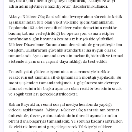
Bayraktar, bu önemli gelişmeyi duyurarak, “Akkuyu NGS’yi
adım adım işletmeye hazırlıyoruz” ifadelerini kullandı.
Akkuyu Nükleer Güç Santrali’nin devreye alma sürecinin kritik
aşamalarından biri olan yakıt yükleme işlemi tamamlandı.
Toplamda 163 adet temsili nükleer yakıt demetinin reaktör
basınç kabına yerleştirildiği bu operasyon, uzman ekipler
tarafından 5 gün boyunca kesintisiz bir şekilde yürütüldü.
Nükleer Düzenleme Kurumu’nun denetiminde gerçekleştirilen
bu işlem, uluslararası güvenlik standartlarına uygun olarak
tamamlandı. Aynı zamanda tesisin mekanik, hidrolik ve termal
sistemleri yanı sıra yapısal dayanıklılığı da test edildi.
Temsili yakıt yükleme işleminin sona ermesiyle birlikte
reaktörün üst kısmına ait ekipmanların montajı yapılacak. Bu
montaj işlemleri tamamlandığında, 1. güç ünitesinin devreye
alma sürecinin bir başka aşaması olan reaktör tesisinin sıcak
ve soğuk testleri gerçekleştirilecektir.
Bakan Bayraktar, resmi sosyal medya hesabında yaptığı
videolu açıklamada, “Akkuyu Nükleer Güç Santrali’nin birinci
ünitesinde, devreye alma takviminin önemli aşamalarından
birini daha başarıyla tamamladık. Yıl sonuna kadar santralden
ilk elektrik üretimini gerçekleştirerek Türkiye’yi nükleer