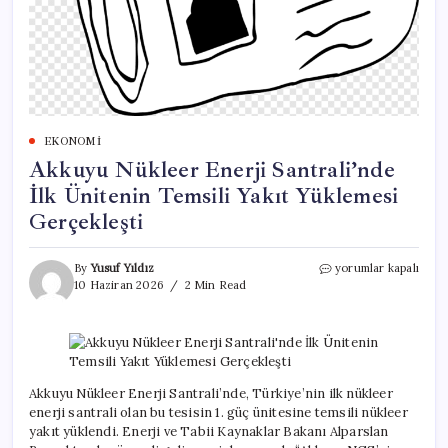
EKONOMI
Akkuyu Nükleer Enerji Santrali’nde
İlk Ünitenin Temsili Yakıt Yüklemesi
Gerçekleşti
Akkuyu
By
Yusuf Yıldız
yorumlar kapalı
Nükleer
10 Haziran 2026
2 Min Read
Enerji
Santrali’nde
İlk
Ünitenin
Temsili
Yakıt
Akkuyu Nükleer Enerji Santrali’nde, Türkiye’nin ilk nükleer
Yüklemesi
enerji santrali olan bu tesisin 1. güç ünitesine temsili nükleer
Gerçekleşti
yakıt yüklendi. Enerji ve Tabii Kaynaklar Bakanı Alparslan
için