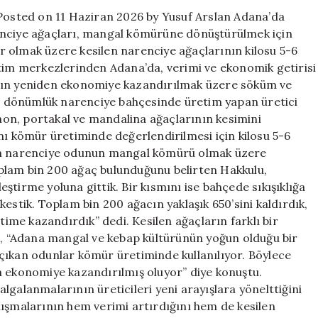
için
osted on 11 Haziran 2026 by Yusuf Arslan Adana’da
enciye ağaçları, mangal kömürüne dönüştürülmek için
 olmak üzere kesilen narenciye ağaçlarının kilosu 5-6
etim merkezlerinden Adana’da, verimi ve ekonomik getirisi
ının yeniden ekonomiye kazandırılmak üzere söküm ve
 40 dönümlük narenciye bahçesinde üretim yapan üretici
on, portakal ve mandalina ağaçlarının kesimini
nı kömür üretiminde değerlendirilmesi için kilosu 5-6
ton narenciye odunun mangal kömürü olmak üzere
plam bin 200 ağaç bulunduğunu belirten Hakkulu,
tirme yoluna gittik. Bir kısmını ise bahçede sıkışıklığa
estik. Toplam bin 200 ağacın yaklaşık 650’sini kaldırdık,
time kazandırdık” dedi. Kesilen ağaçların farklı bir
 “Adana mangal ve kebap kültürünün yoğun olduğu bir
çıkan odunlar kömür üretiminde kullanılıyor. Böylece
ekonomiye kazandırılmış oluyor” diye konuştu.
lgalanmalarının üreticileri yeni arayışlara yönelttiğini
lışmalarının hem verimi artırdığını hem de kesilen