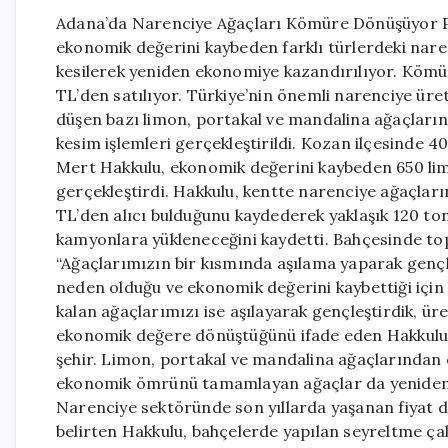
Adana’da Narenciye Ağaçları Kömüre Dönüşüyor P
ekonomik değerini kaybeden farklı türlerdeki nar
kesilerek yeniden ekonomiye kazandırılıyor. Kömür
TL’den satılıyor. Türkiye’nin önemli narenciye ür
düşen bazı limon, portakal ve mandalina ağaçlar
kesim işlemleri gerçekleştirildi. Kozan ilçesinde
Mert Hakkulu, ekonomik değerini kaybeden 650 lim
gerçekleştirdi. Hakkulu, kentte narenciye ağaçları
TL’den alıcı bulduğunu kaydederek yaklaşık 120 
kamyonlara yükleneceğini kaydetti. Bahçesinde to
“Ağaçlarımızın bir kısmında aşılama yaparak gençleş
neden olduğu ve ekonomik değerini kaybettiği için k
kalan ağaçlarımızı ise aşılayarak gençleştirdik, üre
ekonomik değere dönüştüğünü ifade eden Hakkulu,
şehir. Limon, portakal ve mandalina ağaçlarından 
ekonomik ömrünü tamamlayan ağaçlar da yeniden 
Narenciye sektöründe son yıllarda yaşanan fiyat da
belirten Hakkulu, bahçelerde yapılan seyreltme ça