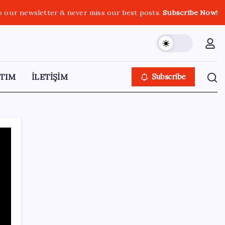
o our newsletter & never miss our best posts.
Subscribe Now!
TIM
İLETİŞİM
Subscribe
SON YAZILAR
Ekonomide 1987 çöküşü mümkün… Efsane
yatırımcı Michael Burry’den rekor kıran