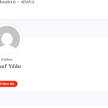
ı kaydetti. – ADANA
Author
uf Yıldız
Follow Me