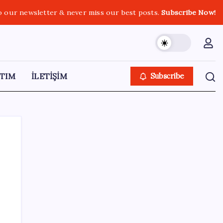
o our newsletter & never miss our best posts.
Subscribe Now!
TIM
İLETİŞİM
Subscribe
SON YAZILAR
İmam hatipliler, imam hatip seçmedi