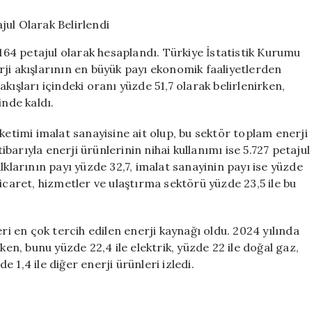
Enerji
Akışları
20.164
.164 petajul olarak hesaplandı. Türkiye İstatistik Kurumu
Petajul
ji akışlarının en büyük payı ekonomik faaliyetlerden
Olarak
kışları içindeki oranı yüzde 51,7 olarak belirlenirken,
Belirlendi
için
inde kaldı.
ketimi imalat sanayisine ait olup, bu sektör toplam enerji
tibarıyla enerji ürünlerinin nihai kullanımı ise 5.727 petajul
lklarının payı yüzde 32,7, imalat sanayinin payı ise yüzde
icaret, hizmetler ve ulaştırma sektörü yüzde 23,5 ile bu
eri en çok tercih edilen enerji kaynağı oldu. 2024 yılında
ken, bunu yüzde 22,4 ile elektrik, yüzde 22 ile doğal gaz,
de 1,4 ile diğer enerji ürünleri izledi.