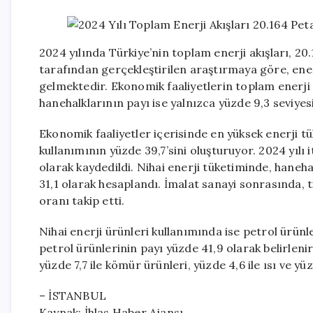
2024 yılında Türkiye’nin toplam enerji akışları, 20
tarafından gerçekleştirilen araştırmaya göre, ener
gelmektedir. Ekonomik faaliyetlerin toplam enerji a
hanehalklarının payı ise yalnızca yüzde 9,3 seviyes
Ekonomik faaliyetler içerisinde en yüksek enerji tü
kullanımının yüzde 39,7’sini oluşturuyor. 2024 yılı i
olarak kaydedildi. Nihai enerji tüketiminde, haneha
31,1 olarak hesaplandı. İmalat sanayi sonrasında, t
oranı takip etti.
Nihai enerji ürünleri kullanımında ise petrol ürünl
petrol ürünlerinin payı yüzde 41,9 olarak belirlenir
yüzde 7,7 ile kömür ürünleri, yüzde 4,6 ile ısı ve yüz
– İSTANBUL
Kaynak: İhlas Haber Ajansı