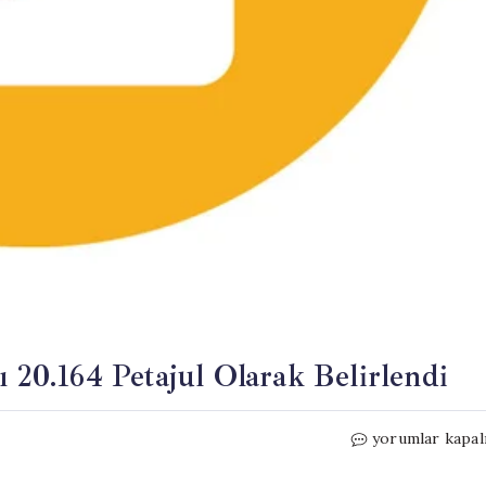
ı 20.164 Petajul Olarak Belirlendi
2024
yorumlar kapal
Yılı
Toplam