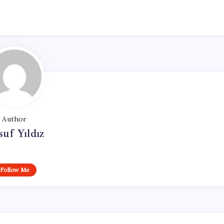
Author
uf Yıldız
Follow Me