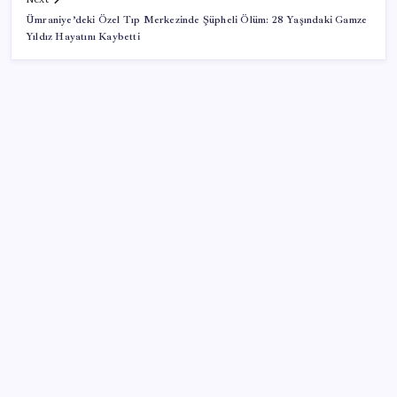
Ümraniye’deki Özel Tıp Merkezinde Şüpheli Ölüm: 28 Yaşındaki Gamze
Yıldız Hayatını Kaybetti
SON YAZILAR
Ekonomide 1987 çöküşü mümkün… Efsane yatırımcı
Michael Burry’den rekor kıran borsada felaket
senaryosu
Akaryakıtta tabela değişiyor: Benzinde indirim yolda
İmam hatipliler, imam hatip seçmedi
Türkiye’nin yerli ve milli lokomotifi Afrika’da