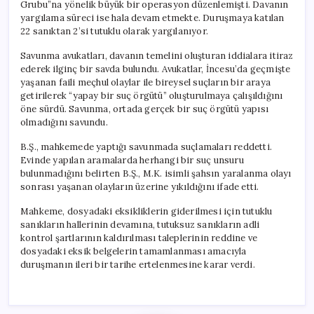
Grubu”na yönelik büyük bir operasyon düzenlemişti. Davanın
yargılama süreci ise hala devam etmekte. Duruşmaya katılan
22 sanıktan 2’si tutuklu olarak yargılanıyor.
Savunma avukatları, davanın temelini oluşturan iddialara itiraz
ederek ilginç bir savda bulundu. Avukatlar, İncesu’da geçmişte
yaşanan faili meçhul olaylar ile bireysel suçların bir araya
getirilerek “yapay bir suç örgütü” oluşturulmaya çalışıldığını
öne sürdü. Savunma, ortada gerçek bir suç örgütü yapısı
olmadığını savundu.
B.Ş., mahkemede yaptığı savunmada suçlamaları reddetti.
Evinde yapılan aramalarda herhangi bir suç unsuru
bulunmadığını belirten B.Ş., M.K. isimli şahsın yaralanma olayı
sonrası yaşanan olayların üzerine yıkıldığını ifade etti.
Mahkeme, dosyadaki eksikliklerin giderilmesi için tutuklu
sanıkların hallerinin devamına, tutuksuz sanıkların adli
kontrol şartlarının kaldırılması taleplerinin reddine ve
dosyadaki eksik belgelerin tamamlanması amacıyla
duruşmanın ileri bir tarihe ertelenmesine karar verdi.