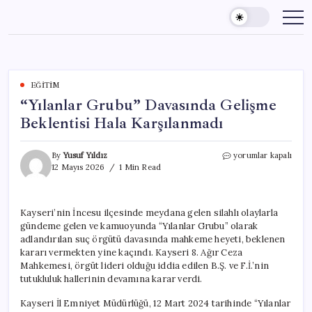
Skip
to
content
EĞITIM
“Yılanlar Grubu” Davasında Gelişme
Beklentisi Hala Karşılanmadı
“Yılanlar
By
Yusuf Yıldız
yorumlar kapalı
Grubu”
12 Mayıs 2026
1 Min Read
Davasında
Gelişme
Beklentisi
Kayseri’nin İncesu ilçesinde meydana gelen silahlı olaylarla
Hala
gündeme gelen ve kamuoyunda “Yılanlar Grubu” olarak
Karşılanmadı
için
adlandırılan suç örgütü davasında mahkeme heyeti, beklenen
kararı vermekten yine kaçındı. Kayseri 8. Ağır Ceza
Mahkemesi, örgüt lideri olduğu iddia edilen B.Ş. ve F.İ.’nin
tutukluluk hallerinin devamına karar verdi.
Kayseri İl Emniyet Müdürlüğü, 12 Mart 2024 tarihinde “Yılanlar