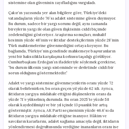
sistemine olan güveninin zayıfladığını vurguladı.
Çakır’ın yazısında yer alan bilgilere göre, Türkiye’deki
vatandaşların yüzde 76’sı adalet sistemine güven duymuyor.
Bu durum, sadece bir yargı sorunu değil, aynı zamanda
bireylerin yargı ile olan güven ilişkisinin ciddi biçimde
zedelendiğini gösteriyor. Araştırma sonuçları, muhalif
kesimin yüzde 48’inin ve iktidar destekçilerinin yüzde 28’inin
Türk mahkemelerine güvenmediğini ortaya koyuyor. Bu
bağlamda, Türkiye’nin genelinde mahkemeye başvuranların
yeni bir haksızlıkla karşılaşma korkusu taşıdığı görülüyor.
Cumhurbaşkanı Erdoğan’ın ifadeleriyle söylemek gerekirse,
“bu durum ülkenin yargı sisteminde ve devletinde ciddi bir
sorun olduğunu göstermektedir.”
Adalet ve yargı sistemine güvenmeyenlerin oranı yüzde 72
olarak belirlenirken, bu oran geçen yıl yüzde 62 idi. Ayrıca,
iktidarın yargıya müdahale ettiğini düşünenlerin oranı da
yüzde 71’e yükselmiş durumda. Bu oran 2025’te yüzde 58
olarak kaydedilmişti ve bir yıl içinde 13 puanlık bir artış
göstermiştir. Ayrıca, AK Parti seçmeninin yüzde 46.6’sı da
iktidarın yargıya müdahale ettiğine inanıyor. Hâkim ve
savcıların kararlarını, adalet sağlama amacıyla değil, iktidarın
yönlendirmesi doğrultusunda verdiğine inananların oranı ise