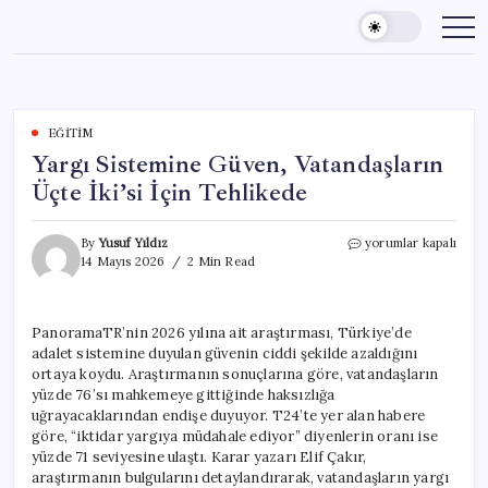
Skip
to
content
EĞITIM
Yargı Sistemine Güven, Vatandaşların
Üçte İki’si İçin Tehlikede
Yargı
By
Yusuf Yıldız
yorumlar kapalı
Sistemine
14 Mayıs 2026
2 Min Read
Güven,
Vatandaşların
Üçte
PanoramaTR’nin 2026 yılına ait araştırması, Türkiye’de
İki’si
adalet sistemine duyulan güvenin ciddi şekilde azaldığını
İçin
Tehlikede
ortaya koydu. Araştırmanın sonuçlarına göre, vatandaşların
için
yüzde 76’sı mahkemeye gittiğinde haksızlığa
uğrayacaklarından endişe duyuyor. T24’te yer alan habere
göre, “iktidar yargıya müdahale ediyor” diyenlerin oranı ise
yüzde 71 seviyesine ulaştı. Karar yazarı Elif Çakır,
araştırmanın bulgularını detaylandırarak, vatandaşların yargı