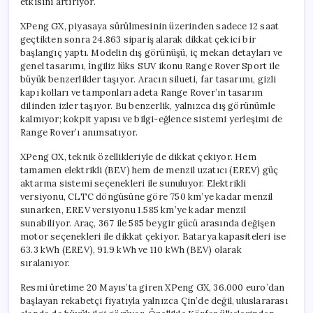
etkisini artırıyor.
XPeng GX, piyasaya sürülmesinin üzerinden sadece 12 saat
geçtikten sonra 24.863 sipariş alarak dikkat çekici bir
başlangıç yaptı. Modelin dış görünüşü, iç mekan detayları ve
genel tasarımı, İngiliz lüks SUV ikonu Range Rover Sport ile
büyük benzerlikler taşıyor. Aracın silueti, far tasarımı, gizli
kapı kolları ve tamponları adeta Range Rover’ın tasarım
dilinden izler taşıyor. Bu benzerlik, yalnızca dış görünümle
kalmıyor; kokpit yapısı ve bilgi-eğlence sistemi yerleşimi de
Range Rover’ı anımsatıyor.
XPeng GX, teknik özellikleriyle de dikkat çekiyor. Hem
tamamen elektrikli (BEV) hem de menzil uzatıcı (EREV) güç
aktarma sistemi seçenekleri ile sunuluyor. Elektrikli
versiyonu, CLTC döngüsüne göre 750 km’ye kadar menzil
sunarken, EREV versiyonu 1.585 km’ye kadar menzil
sunabiliyor. Araç, 367 ile 585 beygir gücü arasında değişen
motor seçenekleri ile dikkat çekiyor. Batarya kapasiteleri ise
63.3 kWh (EREV), 91.9 kWh ve 110 kWh (BEV) olarak
sıralanıyor.
Resmi üretime 20 Mayıs’ta giren XPeng GX, 36.000 euro’dan
başlayan rekabetçi fiyatıyla yalnızca Çin’de değil, uluslararası