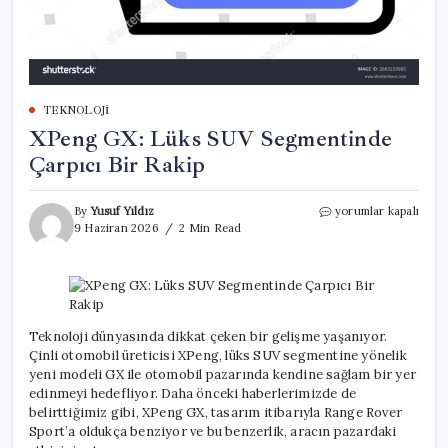
TEKNOLOJI
XPeng GX: Lüks SUV Segmentinde
Çarpıcı Bir Rakip
XPeng
By
Yusuf Yıldız
yorumlar kapalı
GX:
9 Haziran 2026
2 Min Read
Lüks
SUV
Segmentinde
Çarpıcı
Bir
Rakip
Teknoloji dünyasında dikkat çeken bir gelişme yaşanıyor.
için
Çinli otomobil üreticisi XPeng, lüks SUV segmentine yönelik
yeni modeli GX ile otomobil pazarında kendine sağlam bir yer
edinmeyi hedefliyor. Daha önceki haberlerimizde de
belirttiğimiz gibi, XPeng GX, tasarım itibarıyla Range Rover
Sport’a oldukça benziyor ve bu benzerlik, aracın pazardaki