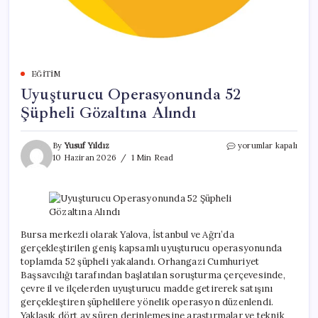
EĞITIM
Uyuşturucu Operasyonunda 52
Şüpheli Gözaltına Alındı
Uyuşturucu
By
Yusuf Yıldız
yorumlar kapalı
Operasyonunda
10 Haziran 2026
1 Min Read
52
Şüpheli
Gözaltına
Alındı
için
Bursa merkezli olarak Yalova, İstanbul ve Ağrı’da
gerçekleştirilen geniş kapsamlı uyuşturucu operasyonunda
toplamda 52 şüpheli yakalandı. Orhangazi Cumhuriyet
Başsavcılığı tarafından başlatılan soruşturma çerçevesinde,
çevre il ve ilçelerden uyuşturucu madde getirerek satışını
gerçekleştiren şüphelilere yönelik operasyon düzenlendi.
Yaklaşık dört ay süren derinlemesine araştırmalar ve teknik