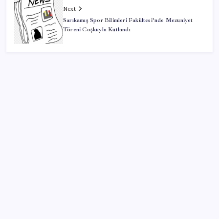
Next
Sarıkamış Spor Bilimleri Fakültesi’nde Mezuniyet
Töreni Coşkuyla Kutlandı
SON YAZILAR
Ekonomide 1987 çöküşü mümkün… Efsane yatırımcı
Michael Burry’den rekor kıran borsada felaket
senaryosu
Akaryakıtta tabela değişiyor: Benzinde indirim yolda