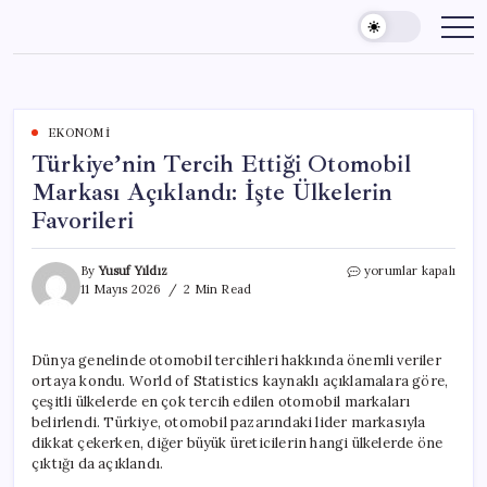
Skip
to
content
EKONOMI
Türkiye’nin Tercih Ettiği Otomobil
Markası Açıklandı: İşte Ülkelerin
Favorileri
Türkiye’nin
By
Yusuf Yıldız
yorumlar kapalı
Tercih
11 Mayıs 2026
2 Min Read
Ettiği
Otomobil
Markası
Dünya genelinde otomobil tercihleri hakkında önemli veriler
Açıklandı:
ortaya kondu. World of Statistics kaynaklı açıklamalara göre,
İşte
Ülkelerin
çeşitli ülkelerde en çok tercih edilen otomobil markaları
Favorileri
belirlendi. Türkiye, otomobil pazarındaki lider markasıyla
için
dikkat çekerken, diğer büyük üreticilerin hangi ülkelerde öne
çıktığı da açıklandı.