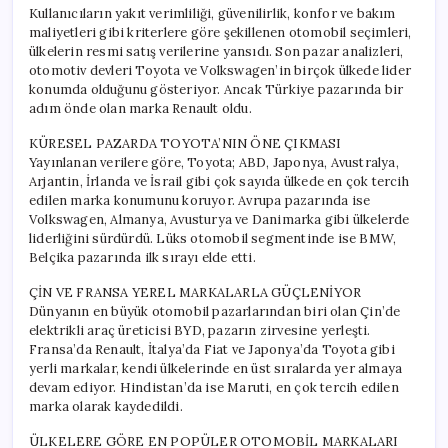
Kullanıcıların yakıt verimliliği, güvenilirlik, konfor ve bakım
maliyetleri gibi kriterlere göre şekillenen otomobil seçimleri,
ülkelerin resmi satış verilerine yansıdı. Son pazar analizleri,
otomotiv devleri Toyota ve Volkswagen’in birçok ülkede lider
konumda olduğunu gösteriyor. Ancak Türkiye pazarında bir
adım önde olan marka Renault oldu.
KÜRESEL PAZARDA TOYOTA’NIN ÖNE ÇIKMASI
Yayınlanan verilere göre, Toyota; ABD, Japonya, Avustralya,
Arjantin, İrlanda ve İsrail gibi çok sayıda ülkede en çok tercih
edilen marka konumunu koruyor. Avrupa pazarında ise
Volkswagen, Almanya, Avusturya ve Danimarka gibi ülkelerde
liderliğini sürdürdü. Lüks otomobil segmentinde ise BMW,
Belçika pazarında ilk sırayı elde etti.
ÇİN VE FRANSA YEREL MARKALARLA GÜÇLENİYOR
Dünyanın en büyük otomobil pazarlarından biri olan Çin’de
elektrikli araç üreticisi BYD, pazarın zirvesine yerleşti.
Fransa’da Renault, İtalya’da Fiat ve Japonya’da Toyota gibi
yerli markalar, kendi ülkelerinde en üst sıralarda yer almaya
devam ediyor. Hindistan’da ise Maruti, en çok tercih edilen
marka olarak kaydedildi.
ÜLKELERE GÖRE EN POPÜLER OTOMOBİL MARKALARI