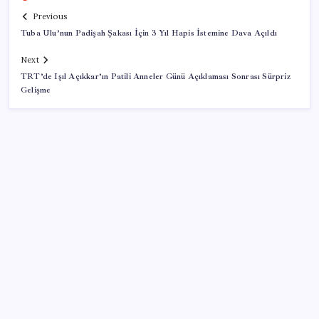
Previous
Tuba Ulu’nun Padişah Şakası İçin 3 Yıl Hapis İstemine Dava Açıldı
Next
TRT’de Işıl Açıkkar’ın Patili Anneler Günü Açıklaması Sonrası Sürpriz
Gelişme
SON YAZILAR
Halkbank, ikincil halka arz süreci başlattı
Telif baskısı sonuç verdi: Suno şarkılarına dijital imza
geliyor