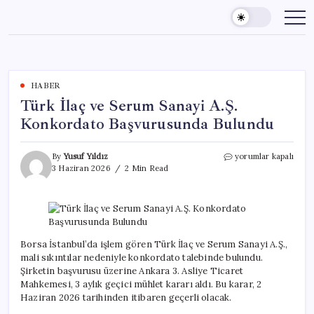
Skip
to
content
HABER
Türk İlaç ve Serum Sanayi A.Ş.
Konkordato Başvurusunda Bulundu
Türk
By
Yusuf Yıldız
yorumlar kapalı
İlaç
3 Haziran 2026
2 Min Read
ve
Serum
Sanayi
A.Ş.
Konkordato
Başvurusunda
Borsa İstanbul’da işlem gören Türk İlaç ve Serum Sanayi A.Ş.,
Bulundu
mali sıkıntılar nedeniyle konkordato talebinde bulundu.
için
Şirketin başvurusu üzerine Ankara 3. Asliye Ticaret
Mahkemesi, 3 aylık geçici mühlet kararı aldı. Bu karar, 2
Haziran 2026 tarihinden itibaren geçerli olacak.