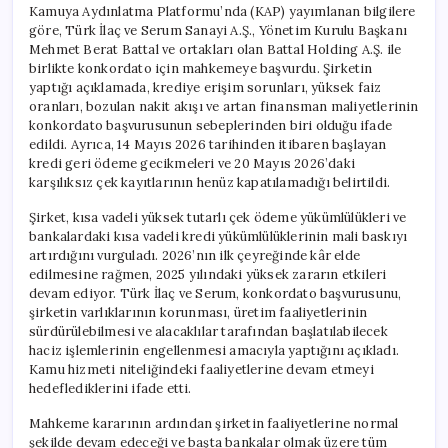
Kamuya Aydınlatma Platformu’nda (KAP) yayımlanan bilgilere
göre, Türk İlaç ve Serum Sanayi A.Ş., Yönetim Kurulu Başkanı
Mehmet Berat Battal ve ortakları olan Battal Holding A.Ş. ile
birlikte konkordato için mahkemeye başvurdu. Şirketin
yaptığı açıklamada, krediye erişim sorunları, yüksek faiz
oranları, bozulan nakit akışı ve artan finansman maliyetlerinin
konkordato başvurusunun sebeplerinden biri olduğu ifade
edildi. Ayrıca, 14 Mayıs 2026 tarihinden itibaren başlayan
kredi geri ödeme gecikmeleri ve 20 Mayıs 2026’daki
karşılıksız çek kayıtlarının henüz kapatılamadığı belirtildi.
Şirket, kısa vadeli yüksek tutarlı çek ödeme yükümlülükleri ve
bankalardaki kısa vadeli kredi yükümlülüklerinin mali baskıyı
artırdığını vurguladı. 2026’nın ilk çeyreğinde kâr elde
edilmesine rağmen, 2025 yılındaki yüksek zararın etkileri
devam ediyor. Türk İlaç ve Serum, konkordato başvurusunu,
şirketin varlıklarının korunması, üretim faaliyetlerinin
sürdürülebilmesi ve alacaklılar tarafından başlatılabilecek
haciz işlemlerinin engellenmesi amacıyla yaptığını açıkladı.
Kamu hizmeti niteliğindeki faaliyetlerine devam etmeyi
hedeflediklerini ifade etti.
Mahkeme kararının ardından şirketin faaliyetlerine normal
şekilde devam edeceği ve başta bankalar olmak üzere tüm