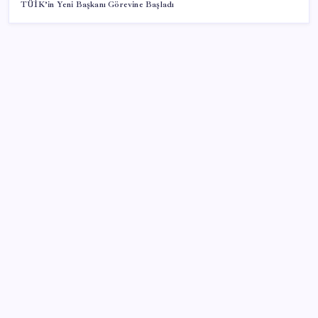
TÜİK’in Yeni Başkanı Görevine Başladı
SON YAZILAR
VakıfBank ikinci çeyrekte 16,7 milyar TL net kâr elde
etti
Halkbank, ikincil halka arz süreci başlattı
Telif baskısı sonuç verdi: Suno şarkılarına dijital imza
geliyor
Gökhan Günaydın: ‘Seçimden kaçmasınlar. Sokağa
çıksınlar, görelim onları’