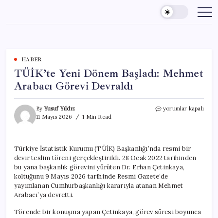
Skip
to
content
HABER
TÜİK’te Yeni Dönem Başladı: Mehmet
Arabacı Görevi Devraldı
TÜİK’te
By
Yusuf Yıldız
yorumlar kapalı
Yeni
11 Mayıs 2026
1 Min Read
Dönem
Başladı:
Mehmet
Türkiye İstatistik Kurumu (TÜİK) Başkanlığı’nda resmi bir
Arabacı
devir teslim töreni gerçekleştirildi. 28 Ocak 2022 tarihinden
Görevi
Devraldı
bu yana başkanlık görevini yürüten Dr. Erhan Çetinkaya,
için
koltuğunu 9 Mayıs 2026 tarihinde Resmi Gazete’de
yayımlanan Cumhurbaşkanlığı kararıyla atanan Mehmet
Arabacı’ya devretti.
Törende bir konuşma yapan Çetinkaya, görev süresi boyunca