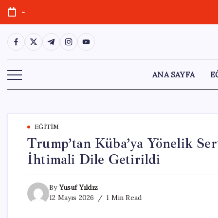
Skip
-
to
content
https://www.facebook.com/
https://twitter.com/
https://t.me/
https://www.instagram.com/
https://youtube.com/
ANA SAYFA
E
EĞITIM
Trump’tan Küba’ya Yönelik Ser
İhtimali Dile Getirildi
By
Yusuf Yıldız
12 Mayıs 2026
1 Min Read