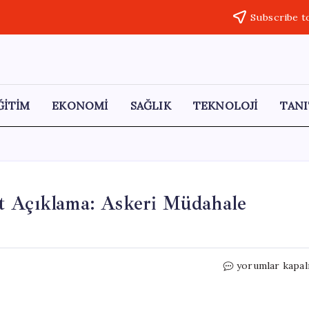
Subscribe t
ĞİTİM
EKONOMİ
SAĞLIK
TEKNOLOJİ
TANI
t Açıklama: Askeri Müdahale
Trump’tan
yorumlar kapal
Küba’ya
Yönelik
Sert