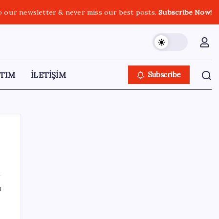
o our newsletter & never miss our best posts.
Subscribe Now!
TIM
İLETİŞİM
Subscribe
SON YAZILAR
ı
İmam hatipliler, imam hatip seçmedi