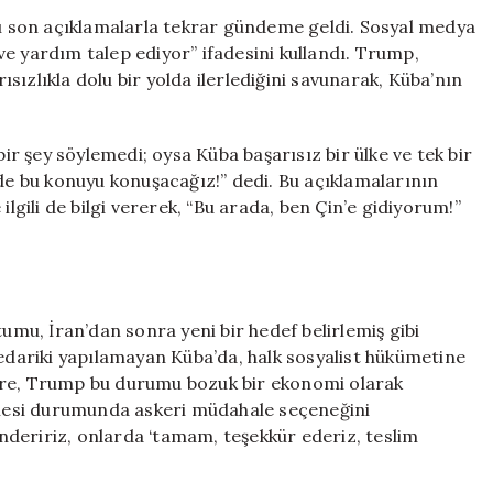
Açıklama:
 son açıklamalarla tekrar gündeme geldi. Sosyal medya
Askeri
e yardım talep ediyor” ifadesini kullandı. Trump,
Müdahale
ızlıkla dolu bir yolda ilerlediğini savunarak, Küba’nın
İhtimali
Dile
Getirildi
 şey söylemedi; oysa Küba başarısız bir ülke ve tek bir
için
 de bu konuyu konuşacağız!” dedi. Bu açıklamalarının
ilgili de bilgi vererek, “Bu arada, ben Çin’e gidiyorum!”
u, İran’dan sonra yeni bir hedef belirlemiş gibi
ariki yapılamayan Küba’da, halk sosyalist hükümetine
öre, Trump bu durumu bozuk bir ekonomi olarak
mesi durumunda askeri müdahale seçeneğini
deririz, onlarda ‘tamam, teşekkür ederiz, teslim