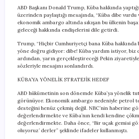
ABD Başkanı Donald Trump, Küba hakkında yaptığı
üzerinden paylaştığı mesajında, “Küba dibe vurdu v
ekonomik ambargo altında sıkışan bu ülkenin başarıs
geleceği hakkında endişelerini dile getirdi.
Trump, “Hiçbir Cumhuriyetçi bana Küba hakkında bir
yöne doğru gidiyor: dibe! Küba yardım istiyor, biz
ardından, yarın gerçekleştireceği Pekin ziyaretiyle 
sözleriyle mesajını sonlandırdı.
KÜBA’YA YÖNELİK STRATEJİK HEDEF
ABD hükümetinin son dönemde Küba’ya yönelik tutum
görünüyor. Ekonomik ambargo nedeniyle petrol ted
desteğini henüz çekmiş değil. NBC’nin haberine g
değerlendirmekte ve Küba’nın kendi kendine çök
değerlendirmekte. Daha önce, “Bir uçak gemisi gön
oluyoruz’ derler” şeklinde ifadeler kullanmıştı.