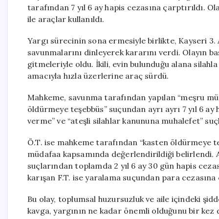
tarafından 7 yıl 6 ay hapis cezasına çarptırıldı. O
ile araçlar kullanıldı.
Yargı sürecinin sona ermesiyle birlikte, Kayseri 3
savunmalarını dinleyerek kararını verdi. Olayın başl
gitmeleriyle oldu. İkili, evin bulunduğu alana sila
amacıyla hızla üzerlerine araç sürdü.
Mahkeme, savunma tarafından yapılan “meşru müdafa
öldürmeye teşebbüs” suçundan ayrı ayrı 7 yıl 6 ay h
verme” ve “ateşli silahlar kanununa muhalefet” suçl
Ö.T. ise mahkeme tarafından “kasten öldürmeye te
müdafaa kapsamında değerlendirildiği belirlendi. An
suçlarından toplamda 2 yıl 6 ay 30 gün hapis cezas
karışan F.T. ise yaralama suçundan para cezasına ça
Bu olay, toplumsal huzursuzluk ve aile içindeki şi
kavga, yargının ne kadar önemli olduğunu bir kez d