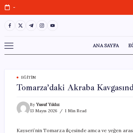
Skip
-
to
content
https://www.facebook.com/
https://twitter.com/
https://t.me/
https://www.instagram.com/
https://youtube.com/
ANA SAYFA
E
EĞITIM
Tomarza’daki Akraba Kavgasınd
By
Yusuf Yıldız
13 Mayıs 2026
1 Min Read
Kayseri’nin Tomarza ilçesinde amca ve yeğen aras