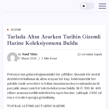
Skip
to
content
EĞITIM
Tarlada Altın Ararken Tarihin Gizemli
Hazine Koleksiyonunu Buldu
Tarlada
By
Yusuf Yıldız
yorumlar kapalı
Altın
17 Mayıs 2026
2 Min Read
Ararken
Tarihin
Gizemli
Polonya’nın güneydoğusundaki bir çiftlikte, lisanslı bir metal
Hazine
dedektörü kullanarak altın arayan bir kişi, beklenmedik bir
Koleksiyonunu
Buldu
şekilde tarih severleri ve bilim insanlarını heyecanlandıran 18
için
parçalık muazzam bir takı koleksiyonu buldu. M.Ö. 550 ile 400
yılları arasına tarihlendirilen bu eşsiz hazine, yaklaşık 2.500 yıl
önce özenle toprağa gömülmüş.
TOPRAK ALTINDAKİ TARİHİ HAZİNE