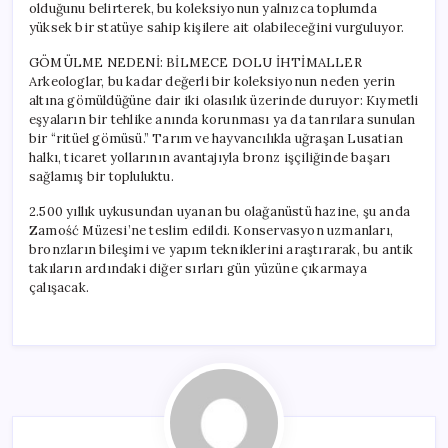
olduğunu belirterek, bu koleksiyonun yalnızca toplumda
yüksek bir statüye sahip kişilere ait olabileceğini vurguluyor.
GÖMÜLME NEDENİ: BİLMECE DOLU İHTİMALLER
Arkeologlar, bu kadar değerli bir koleksiyonun neden yerin
altına gömüldüğüne dair iki olasılık üzerinde duruyor: Kıymetli
eşyaların bir tehlike anında korunması ya da tanrılara sunulan
bir “ritüel gömüsü.” Tarım ve hayvancılıkla uğraşan Lusatian
halkı, ticaret yollarının avantajıyla bronz işçiliğinde başarı
sağlamış bir topluluktu.
2.500 yıllık uykusundan uyanan bu olağanüstü hazine, şu anda
Zamość Müzesi’ne teslim edildi. Konservasyon uzmanları,
bronzların bileşimi ve yapım tekniklerini araştırarak, bu antik
takıların ardındaki diğer sırları gün yüzüne çıkarmaya
çalışacak.