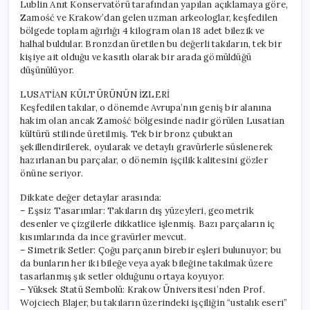
Lublin Anıt Konservatörü tarafından yapılan açıklamaya göre,
Zamość ve Krakow’dan gelen uzman arkeologlar, keşfedilen
bölgede toplam ağırlığı 4 kilogram olan 18 adet bilezik ve
halhal buldular. Bronzdan üretilen bu değerli takıların, tek bir
kişiye ait olduğu ve kasıtlı olarak bir arada gömüldüğü
düşünülüyor.
LUSATİAN KÜLTÜRÜNÜN İZLERİ
Keşfedilen takılar, o dönemde Avrupa’nın geniş bir alanına
hakim olan ancak Zamość bölgesinde nadir görülen Lusatian
kültürü stilinde üretilmiş. Tek bir bronz çubuktan
şekillendirilerek, oyularak ve detaylı gravürlerle süslenerek
hazırlanan bu parçalar, o dönemin işçilik kalitesini gözler
önüne seriyor.
Dikkate değer detaylar arasında:
– Eşsiz Tasarımlar: Takıların dış yüzeyleri, geometrik
desenler ve çizgilerle dikkatlice işlenmiş. Bazı parçaların iç
kısımlarında da ince gravürler mevcut.
– Simetrik Setler: Çoğu parçanın birebir eşleri bulunuyor; bu
da bunların her iki bileğe veya ayak bileğine takılmak üzere
tasarlanmış şık setler olduğunu ortaya koyuyor.
– Yüksek Statü Sembolü: Krakow Üniversitesi’nden Prof.
Wojciech Blajer, bu takıların üzerindeki işçiliğin “ustalık eseri”