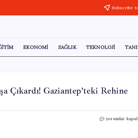
Subscribe t
ĞİTİM
EKONOMİ
SAĞLIK
TEKNOLOJİ
TANI
oşa Çıkardı! Gaziantep’teki Rehine
Taksicinin
yorumlar kapal
Cesareti
Saldırıyı
Boşa