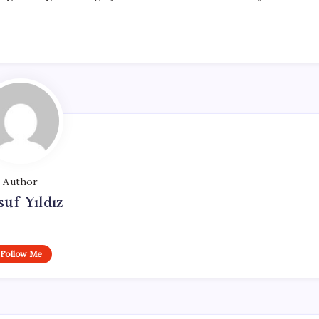
Author
uf Yıldız
Follow Me