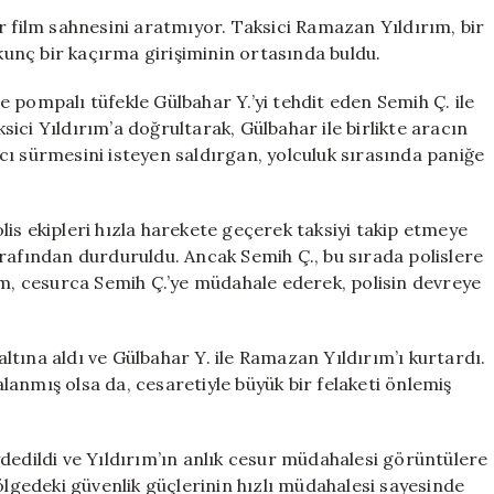
Çıkardı!
r film sahnesini aratmıyor. Taksici Ramazan Yıldırım, bir
Gaziantep’teki
rkunç bir kaçırma girişiminin ortasında buldu.
Rehine
Krizinde
 pompalı tüfekle Gülbahar Y.’yi tehdit eden Semih Ç. ile
Nefes
ksici Yıldırım’a doğrultarak, Gülbahar ile birlikte aracın
Kesen
cı sürmesini isteyen saldırgan, yolculuk sırasında paniğe
Anlar
için
is ekipleri hızla harekete geçerek taksiyi takip etmeye
rafından durduruldu. Ancak Semih Ç., bu sırada polislere
ım, cesurca Semih Ç.’ye müdahale ederek, polisin devreye
zaltına aldı ve Gülbahar Y. ile Ramazan Yıldırım’ı kurtardı.
anmış olsa da, cesaretiyle büyük bir felaketi önlemiş
dedildi ve Yıldırım’ın anlık cesur müdahalesi görüntülere
ölgedeki güvenlik güçlerinin hızlı müdahalesi sayesinde