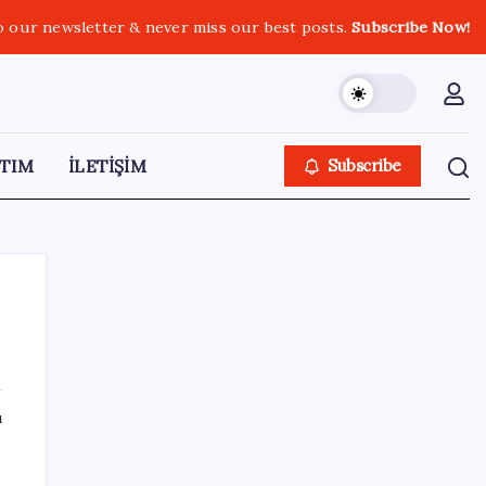
o our newsletter & never miss our best posts.
Subscribe Now!
TIM
İLETİŞİM
Subscribe
SON YAZILAR
ı
Halkbank, ikincil halka arz süreci başlattı