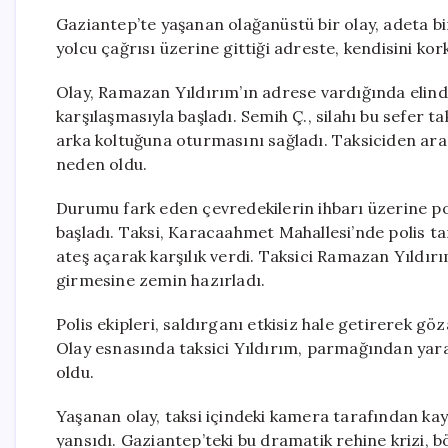
Gaziantep’te yaşanan olağanüstü bir olay, adeta bi
yolcu çağrısı üzerine gittiği adreste, kendisini ko
Olay, Ramazan Yıldırım’ın adrese vardığında elinde
karşılaşmasıyla başladı. Semih Ç., silahı bu sefer ta
arka koltuğuna oturmasını sağladı. Taksiciden ara
neden oldu.
Durumu fark eden çevredekilerin ihbarı üzerine pol
başladı. Taksi, Karacaahmet Mahallesi’nde polis ta
ateş açarak karşılık verdi. Taksici Ramazan Yıldır
girmesine zemin hazırladı.
Polis ekipleri, saldırganı etkisiz hale getirerek gö
Olay esnasında taksici Yıldırım, parmağından yaral
oldu.
Yaşanan olay, taksi içindeki kamera tarafından kay
yansıdı. Gaziantep’teki bu dramatik rehine krizi, b