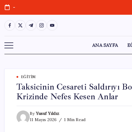
Skip
-
to
content
https://www.facebook.com/
https://twitter.com/
https://t.me/
https://www.instagram.com/
https://youtube.com/
ANA SAYFA
E
EĞITIM
Taksicinin Cesareti Saldırıyı B
Krizinde Nefes Kesen Anlar
By
Yusuf Yıldız
11 Mayıs 2026
1 Min Read