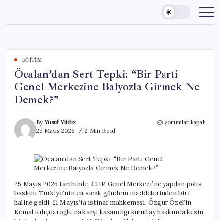
Skip
to
content
EĞITIM
Öcalan’dan Sert Tepki: “Bir Parti
Genel Merkezine Balyozla Girmek Ne
Demek?”
Öcalan’dan
By
Yusuf Yıldız
yorumlar kapalı
Sert
25 Mayıs 2026
2 Min Read
Tepki:
“Bir
Parti
Genel
Merkezine
Balyozla
25 Mayıs 2026 tarihinde, CHP Genel Merkezi’ne yapılan polis
Girmek
baskını Türkiye’nin en sıcak gündem maddelerinden biri
Ne
haline geldi. 21 Mayıs’ta istinaf mahkemesi, Özgür Özel’in
Demek?”
Kemal Kılıçdaroğlu’na karşı kazandığı kurultay hakkında kesin
için