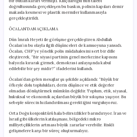
bir butlan kararı vermişti. Kılıçdaroğlu’nun talebi
doğrultusunda gerçekleşen bu baskın, polisin kapıları demir
makasla kesmesi ve plastik mermiler kullanmasıyla
gerçekleştirildi.
ÖCALAN’DAN AÇIKLAMA
Dün İmralı Heyeti ile görüşme gerçekleştiren Abdullah
Öcalan’ın bu olayla ilgili düşünceleri de kamuoyuna yansıdı.
Öcalan, CHP’ye yönelik polis müdahalesini sert bir dille
eleştirerek, “Bir siyasi partinin genel merkezine kapısını
balyozla kırarak girmek, demokrasi anlayışında kabul
edilebilir bir şey midir?” ifadelerini kullandı.
Öcalan’dan gelen mesajlar şu şekilde açıklandı: “Büyük bir
öfkeyle dolu toplulukları, derin düşünce ve etik değerler
olmadan dönüştürmek mümkün değildir. Toplum, etik, siyasal,
hukuksal ve ekonomik açılardan büyük bir sıkışma yaşıyor. Bu
sebeple sürecin hızlandırılması gerektiğini vurguluyoruz.
Orta Doğu konjonktürü hala belirsizlikler barındırıyor. İran ve
İsrail gibi ülkelerin katılaşması, bölgedeki mikro
milliyetçiliklerin artması büyük zararlar verebilir. Riskli
gelişmelere karşı bir süreç oluşturmalıyız.