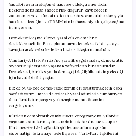
Yasal bir zemin oluşturulması ise oldukça önemlidir.
Beklentide kalmak sadece risk doğurur; kaybedecek
zamanımız yok. Tüm aktörlerin tarihi sorumluluk anlayışıyla
hareket edeceğine ve TBMM’nin bu hassasiyetle çalışacağına
inanıyorum.
Demokratikleşme süreci, yasal düzenlemelerle
desteklenmelidir. Bu, toplumumuzu demokratik bir yapıya
kavuşturacak ve bu hedeften bizi uzaklaştırmamalıdır.
Cumhuriyet Halk Partisi’ne yönelik uygulamalar, demokratik
siyasetin işleyişinde yaşanan zafiyetlerin bir sonucudur.
Demokrasi, bir lüks ya da demagoji değil; ülkemizin geleceği
için hayati bir ihtiyaçtır.
Biz de bu ülkede demokratik zeminleri oluşturmak için çaba
sarf ediyoruz. İmralı’da atılacak yasal adımlarla cumhuriyeti
demokratik bir çerçeveye kavuşturmanın önemini
vurguluyoruz.
Kürtlerin demokratik cumhuriyete entegrasyonu, yıllardır
yaşanan sorunların aşılmasında kritik bir öneme sahiptir.
Kürt meselesiyle bağlantılı şiddet unsurlarını çözüm
sistematiği ile kırmayı hedefliyoruz. Türk-Kürt ilişkilerini