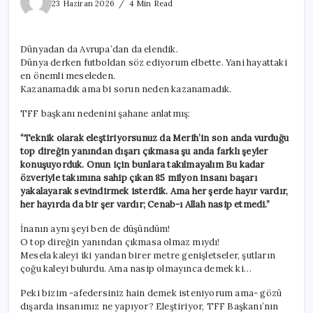
Dünya’dayız
23 Haziran 2026
4 Min Read
ne
Avrupa’da
için
Dünyadan da Avrupa’dan da elendik.
Dünya derken futboldan söz ediyorum elbette. Yani hayattaki
en önemli meseleden.
Kazanamadık ama bi sorun neden kazanamadık.
TFF başkanı nedenini şahane anlatmış:
“Teknik olarak eleştiriyorsunuz da Merih’in son anda vurduğu
top direğin yanından dışarı çıkmasa şu anda farklı şeyler
konuşuyorduk. Onun için bunlara takılmayalım Bu kadar
özveriyle takımına sahip çıkan 85 milyon insanı başarı
yakalayarak sevindirmek isterdik. Ama her şerde hayır vardır,
her hayırda da bir şer vardır; Cenab-ı Allah nasip etmedi.”
İnanın aynı şeyi ben de düşündüm!
O top direğin yanından çıkmasa olmaz mıydı!
Mesela kaleyi iki yandan birer metre genişletseler, şutların
çoğu kaleyi bulurdu. Ama nasip olmayınca demek ki…
Peki bizim -afedersiniz hain demek isteniyorum ama- gözü
dışarda insanımız ne yapıyor? Eleştiriyor, TFF Başkanı’nın