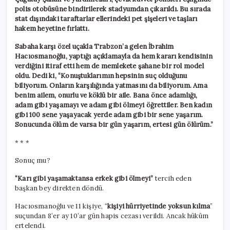
polis otobüsüne bindirilerek stadyumdan çıkarıldı. Bu sırada
stat dışındaki taraftarlar ellerindeki pet şişeleri ve taşları
hakem heyetine fırlattı.
Sabaha karşı özel uçakla Trabzon’a gelen İbrahim
Hacıosmanoğlu, yaptığı açıklamayla da hem kararı kendisinin
verdiğini itiraf etti hem de memlekete şahane bir rol model
oldu. Dedi ki, “Konuştuklarımın hepsinin suç olduğunu
biliyorum. Onların karşılığında yatmasını da biliyorum. Ama
benim ailem, onurlu ve köklü bir aile. Bana önce adamlığı,
adam gibi yaşamayı ve adam gibi ölmeyi öğrettiler. Ben kadın
gibi 100 sene yaşayacak yerde adam gibi bir sene yaşarım.
Sonucunda ölüm de varsa bir gün yaşarım, ertesi gün ölürüm.”
* * *
Sonuç mu?
“Karı gibi yaşamaktansa erkek gibi ölmeyi”
tercih eden
başkan bey direkten döndü.
Hacıosmanoğlu ve 11 kişiye, “
kişiyi hürriyetinde yoksun kılma
”
suçundan 8’er ay 10’ar gün hapis cezası verildi. Ancak hüküm
ertelendi.