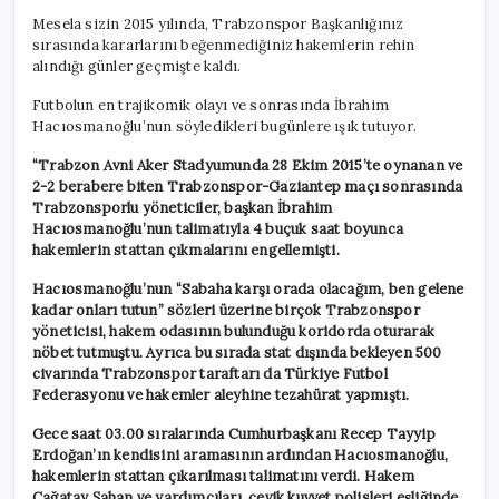
Mesela sizin 2015 yılında, Trabzonspor Başkanlığınız
sırasında kararlarını beğenmediğiniz hakemlerin rehin
alındığı günler geçmişte kaldı.
Futbolun en trajikomik olayı ve sonrasında İbrahim
Hacıosmanoğlu’nun söyledikleri bugünlere ışık tutuyor.
“Trabzon Avni Aker Stadyumunda 28 Ekim 2015’te oynanan ve
2-2 berabere biten Trabzonspor-Gaziantep maçı sonrasında
Trabzonsporlu yöneticiler, başkan İbrahim
Hacıosmanoğlu’nun talimatıyla 4 buçuk saat boyunca
hakemlerin stattan çıkmalarını engellemişti.
Hacıosmanoğlu’nun “Sabaha karşı orada olacağım, ben gelene
kadar onları tutun” sözleri üzerine birçok Trabzonspor
yöneticisi, hakem odasının bulunduğu koridorda oturarak
nöbet tutmuştu. Ayrıca bu sırada stat dışında bekleyen 500
civarında Trabzonspor taraftarı da Türkiye Futbol
Federasyonu ve hakemler aleyhine tezahürat yapmıştı.
Gece saat 03.00 sıralarında Cumhurbaşkanı Recep Tayyip
Erdoğan’ın kendisini aramasının ardından Hacıosmanoğlu,
hakemlerin stattan çıkarılması talimatını verdi. Hakem
Çağatay Şahan ve yardımcıları, çevik kuvvet polisleri eşliğinde