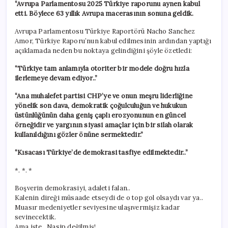
“Avrupa Parlamentosu 2025 Türkiye raporunu aynen kabul
etti. Böylece 63 yıllık Avrupa macerasının sonuna geldik.
Avrupa Parlamentosu Türkiye Raportörü Nacho Sanchez
Amor, Türkiye Raporu’nun kabul edilmesinin ardından yaptığı
açıklamada neden bu noktaya gelindiğini şöyle özetledi:
“Türkiye tam anlamıyla otoriter bir modele doğru hızla
ilerlemeye devam ediyor..”
“Ana muhalefet partisi CHP’ye ve onun meşru liderliğine
yönelik son dava, demokratik çoğulculuğun ve hukukun
üstünlüğünün daha geniş çaplı erozyonunun en güncel
örneğidir ve yargının siyasi amaçlar için bir silah olarak
kullanıldığını gözler önüne sermektedir.”
“Kısacası Türkiye’de demokrasi tasfiye edilmektedir..”
*. *. *
Boşverin demokrasiyi, adaleti falan..
Kalenin direği müsaade etseydi de o top gol olsaydı var ya..
Muasır medeniyetler seviyesine ulaşıvermişiz kadar
sevinecektik.
Ama işte.. Nasip değilmiş!