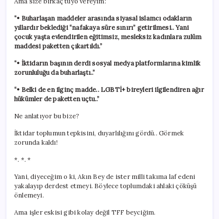
Ama size birkaç tüyo vereyim:
“• Buharlaşan maddeler arasında siyasal islamcı odakların
yıllardır beklediği “nafakaya süre sınırı” getirilmesi.. Yani
çocuk yaşta evlendirilen eğitimsiz, mesleksiz kadınlara zulüm
maddesi paketten çıkartıldı.”
“• İktidarın başının derdi sosyal medya platformlarına kimlik
zorunluluğu da buharlaştı..”
“• Belki de en ilginç madde.. LGBTİ+ bireyleri ilgilendiren ağır
hükümler de paketten uçtu..”
Ne anlatıyor bu bize?
İktidar toplumun tepkisini, duyarlılığını gördü.. Görmek
zorunda kaldı!
*. *. *
Yani, diyeceğim o ki, Akın Bey de ister milli takıma laf edeni
yakalayıp derdest etmeyi. Böylece toplumdaki ahlaki çöküşü
önlemeyi.
Ama işler eskisi gibi kolay değil TFF beyciğim.