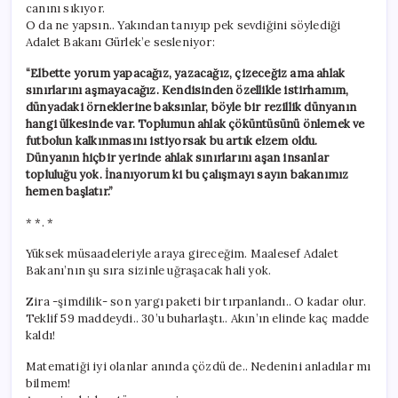
canını sıkıyor.
O da ne yapsın.. Yakından tanıyıp pek sevdiğini söylediği
Adalet Bakanı Gürlek’e sesleniyor:
“Elbette yorum yapacağız, yazacağız, çizeceğiz ama ahlak
sınırlarını aşmayacağız. Kendisinden özellikle istirhamım,
dünyadaki örneklerine baksınlar, böyle bir rezillik dünyanın
hangi ülkesinde var. Toplumun ahlak çöküntüsünü önlemek ve
futbolun kalkınmasını istiyorsak bu artık elzem oldu.
Dünyanın hiçbir yerinde ahlak sınırlarını aşan insanlar
topluluğu yok. İnanıyorum ki bu çalışmayı sayın bakanımız
hemen başlatır.”
* *. *
Yüksek müsaadeleriyle araya gireceğim. Maalesef Adalet
Bakanı’nın şu sıra sizinle uğraşacak hali yok.
Zira -şimdilik- son yargı paketi bir tırpanlandı.. O kadar olur.
Teklif 59 maddeydi.. 30’u buharlaştı.. Akın’ın elinde kaç madde
kaldı!
Matematiği iyi olanlar anında çözdü de.. Nedenini anladılar mı
bilmem!