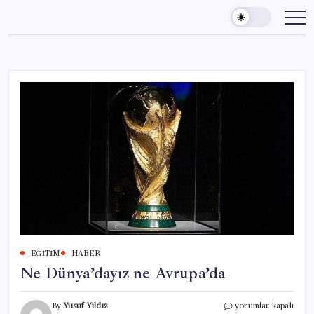
Skip
to
content
EĞITIM
HABER
Ne Dünya’dayız ne Avrupa’da
Ne
By
Yusuf Yıldız
yorumlar kapalı