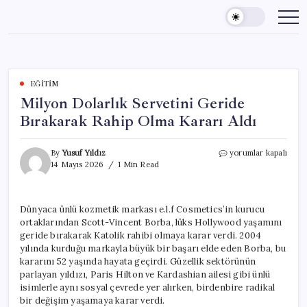
Skip
to
content
EĞITIM
Milyon Dolarlık Servetini Geride
Bırakarak Rahip Olma Kararı Aldı
Milyon
By
Yusuf Yıldız
yorumlar kapalı
Dolarlık
14 Mayıs 2026
1 Min Read
Servetini
Geride
Bırakarak
Dünyaca ünlü kozmetik markası e.l.f Cosmetics’in kurucu
Rahip
ortaklarından Scott-Vincent Borba, lüks Hollywood yaşamını
Olma
Kararı
geride bırakarak Katolik rahibi olmaya karar verdi. 2004
Aldı
yılında kurduğu markayla büyük bir başarı elde eden Borba, bu
için
kararını 52 yaşında hayata geçirdi. Güzellik sektörünün
parlayan yıldızı, Paris Hilton ve Kardashian ailesi gibi ünlü
isimlerle aynı sosyal çevrede yer alırken, birdenbire radikal
bir değişim yaşamaya karar verdi.