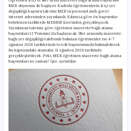
Öğretmen il içi ve iller arası mazerete bağlı atama başvurusu
atama
MEB duyurusu ile başlıyor. Kadrolu öğretmenlerin il içi yer
başvurusu
ne
değişikliği başvuru takvimi MEB’in personel.meb.gov.tr
zaman
internet adresinden yayınlandı. Kılavuza göre ön başvurular
yapılacak,
belirlenen tarihlerde MEBBİS üzerinden gerçekleşecek.
başladı
Yayınlanan takvime göre öğretmen mazerete bağlı atama
mı?
başvuruları 13 Temmuz’da başlayacak. İller arasında mazerete
İşte
bağlı yer değişikliği talebinde bulunan öğretmenler ise 4-7
Yaz
Ağustos 2026 tarihlerinde tercih başvurusunda bulunabilecek.
tatili
Bu kapsamdaki atamalar, 11 Ağustos 2026 tarihinde
öğretmen
gerçekleştirilecek. Peki, MEB öğretmen mazerete bağlı atama
tayin
başvuru
başvuruları ne zaman? İşte, ayrıntılar.
takvimi
ve
kılavuzu!
için