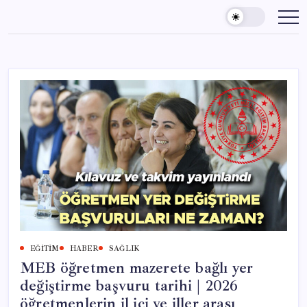
Skip
to
content
EĞITIM
HABER
SAĞLIK
MEB öğretmen mazerete bağlı yer
değiştirme başvuru tarihi | 2026
öğretmenlerin il içi ve iller arası