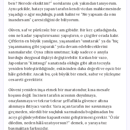
ben? Nerede eksiktim?” sorularını çok yakından tanıyorum.
Aynı şekilde, hatayı yapan tarafın kendi vicdan mahkemesinde
yaşadığı o ağır suçluluğu, panik halini ve “Ne yapsam da onu
inandırsam” çaresizliğini de biliyorum.
Güven, saf ve pürüzsüz bir cam gibidir. Bir kez çatladığında,
onu ne kadar yapıştırırsanız yapıştırın, o çizgiler orada kalır.
Çiftlerin en büyük yanılgısı, yaşananları “unutarak” ya da “hiç
yaşanmamış gibi yaparak” yola devam edebileceklerini
sanmalarıdır. Oysa zihin unutmaz; kalp sadece o anıyla
kurduğu duygusal ilişkiyi değiştirebilir. Kırılan bir vazo,
Japonların “Kintsugi” sanatında olduğu gibi altın tozuyla
yeniden birleştirildiğinde, eskisinden daha değerli ve eşsiz bir
hâle gelebilir. Ancak bu, çok büyük bir emek, sabır ve yüzleşme
cesareti gerektirir.
Güveni yeniden inşa etmek bir maratondur, kısa mesafe
koşusu değil. İncinen tarafın acısının duyulmaya,
onaylanmaya ve tekrar tekrar şeffaflıkla güvence altına
alınmaya ihtiyacı vardır. Yara açan tarafın ise savunmaya
geçmeden, sürekli bir suçluluk sarmalında boğulmadan bu
acıyı göğüsleyebilme kapasitesini geliştirmesi gerekir. “Özür
diledim, neden hâlâ uzatıyorsun?” demek, o yaraya tuz
basmaktan farksızdır.