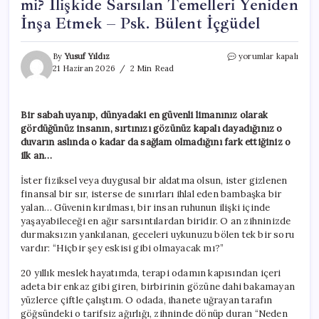
mi? İlişkide Sarsılan Temelleri Yeniden
İnşa Etmek – Psk. Bülent İçgüdel
Kırılan
By
Yusuf Yıldız
yorumlar kapalı
Güven
21 Haziran 2026
2 Min Read
Yeniden
Onarılabilir
mi?
Bir sabah uyanıp, dünyadaki en güvenli limanınız olarak
İlişkide
gördüğünüz insanın, sırtınızı gözünüz kapalı dayadığınız o
Sarsılan
Temelleri
duvarın aslında o kadar da sağlam olmadığını fark ettiğiniz o
Yeniden
ilk an…
İnşa
Etmek
İster fiziksel veya duygusal bir aldatma olsun, ister gizlenen
–
finansal bir sır, isterse de sınırları ihlal eden bambaşka bir
Psk.
yalan… Güvenin kırılması, bir insan ruhunun ilişki içinde
Bülent
yaşayabileceği en ağır sarsıntılardan biridir. O an zihninizde
İçgüdel
durmaksızın yankılanan, geceleri uykunuzu bölen tek bir soru
için
vardır: “Hiçbir şey eskisi gibi olmayacak mı?”
20 yıllık meslek hayatımda, terapi odamın kapısından içeri
adeta bir enkaz gibi giren, birbirinin gözüne dahi bakamayan
yüzlerce çiftle çalıştım. O odada, ihanete uğrayan tarafın
göğsündeki o tarifsiz ağırlığı, zihninde dönüp duran “Neden