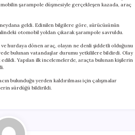
Yuvarlandı
omobilin şarampole düşmesiyle gerçekleşen kazada, araç
için
meydana geldi. Edinilen bilgilere göre, sürücüsünün
alindeki otomobil yoldan çıkarak şarampole savruldu.
ve hurdaya dönen araç, olayın ne denli şiddetli olduğunu
de bulunan vatandaşlar durumu yetkililere bildirdi. Olay
edildi. Yapılan ilk incelemelerde, araçta bulunan kişilerin
i.
racın bulunduğu yerden kaldırılması için çalışmalar
rin sürdüğü bildirildi.