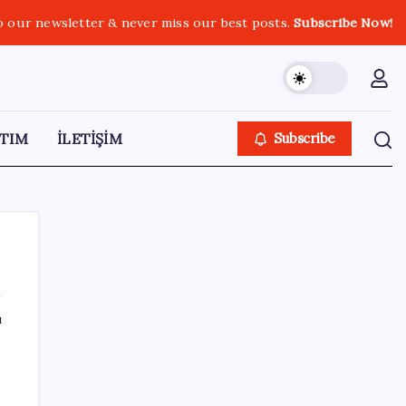
o our newsletter & never miss our best posts.
Subscribe Now!
TIM
İLETİŞİM
Subscribe
ı
SON YAZILAR
Halkbank, ikincil halka arz süreci başlattı