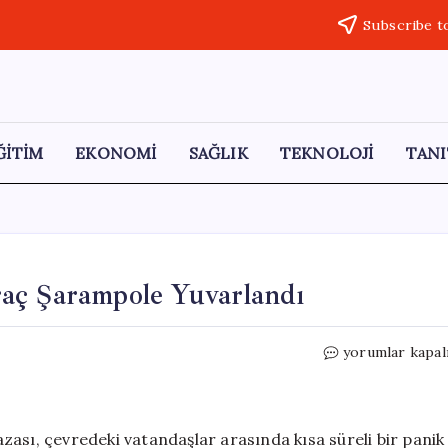
Subscribe t
ĞİTİM
EKONOMİ
SAĞLIK
TEKNOLOJİ
TANI
aç Şarampole Yuvarlandı
Gölköy’de
yorumlar kapal
Kontrolden
Çıkan
Araç
Şarampole
ası, çevredeki vatandaşlar arasında kısa süreli bir panik