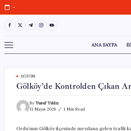
Skip
-
to
content
https://www.facebook.com/
https://twitter.com/
https://t.me/
https://www.instagram.com/
https://youtube.com/
ANA SAYFA
E
EĞITIM
Gölköy’de Kontrolden Çıkan Ar
By
Yusuf Yıldız
11 Mayıs 2026
1 Min Read
Ordu’nun Gölköy ilçesinde meydana gelen trafik kaz