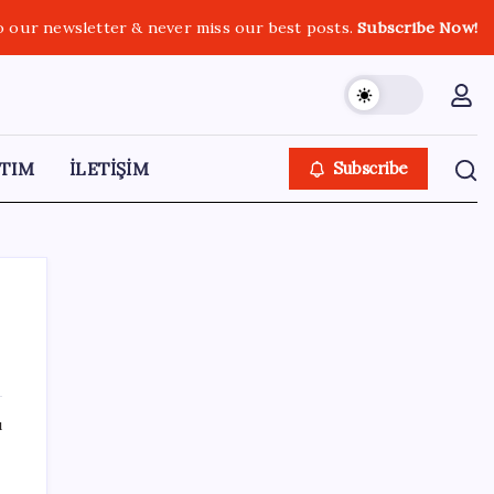
o our newsletter & never miss our best posts.
Subscribe Now!
TIM
İLETİŞİM
Subscribe
SON YAZILAR
ı
Türkiye, Suudi Arabistan ve Pakistan üçlü
savunma anlaşması imzaladı