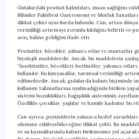
Gıdalardaki pestisit kalıntıları, insan sağlığını cid
Bilimler Fakültesi Gastronomi ve Mutfak Sanatları
dikkat çekici uyarılarda bulundu. Can, artan dünya
verimliliği artırmayı zorunlu kıldığını belirtti ve p
araç haline geldiğini ifade etti.
Pestisitler, böcekler, yabancı otlar ve mantarlar g
biyolojik maddelerdir. Ancak, bu maddelerin yanlış 
“İnsektisitler, böcekleri; herbisitler, yabancı otlar
kullanılır. Bu kimyasallar, tarımsal verimliliği artır
edilmektedir. Ancak, gıdalarda kalıntı biçiminde i
kullanım talimatlarına uyulmadığında birikim yapab
sistemi bozuklukları, bağışıklık sisteminin zayıflama
Özellikle çocuklar, yaşlılar ve hamile kadınlar bu et
Can ayrıca, pestisitlerin yalnızca hedef zararlılar
olumsuz etkileyebileceğine dikkat çekti. Bu madde
ve su kaynaklarında kalıntı birikmesine yol açarak u