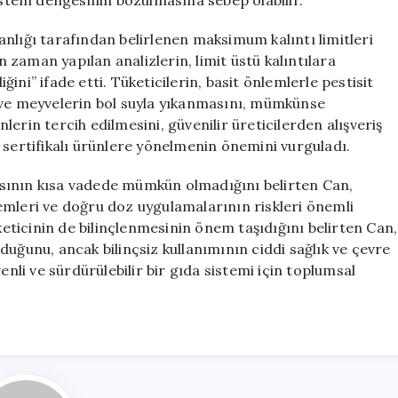
sistem dengesinin bozulmasına sebep olabilir.
nlığı tarafından belirlenen maksimum kalıntı limitleri
zaman yapılan analizlerin, limit üstü kalıntılara
ni” ifade etti. Tüketicilerin, basit önlemlerle pestisit
 ve meyvelerin bol suyla yıkanmasını, mümkünse
erin tercih edilmesini, güvenilir üreticilerden alışveriş
 sertifikalı ürünlere yönelmenin önemini vurguladı.
sının kısa vadede mümkün olmadığını belirten Can,
emleri ve doğru doz uygulamalarının riskleri önemli
üketicinin de bilinçlenmesinin önem taşıdığını belirten Can,
duğunu, ancak bilinçsiz kullanımının ciddi sağlık ve çevre
enli ve sürdürülebilir bir gıda sistemi için toplumsal