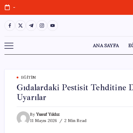
Skip
-
to
content
https://www.facebook.com/
https://twitter.com/
https://t.me/
https://www.instagram.com/
https://youtube.com/
ANA SAYFA
E
EĞITIM
Gıdalardaki Pestisit Tehditine
Uyarılar
By
Yusuf Yıldız
11 Mayıs 2026
2 Min Read