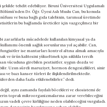
Uzmanlardan
di şekilde tehdit edebiliyor. Biruni Üniversitesi Uygulamalı
Önemli
 Bölümü’nden Dr. Öğr. Üyesi Aslı Muslu Can, bu konuda
Uyarılar
 nüfusu ve buna bağlı gıda talebinin, tarımsal üretimde
için
estisitlerin bu bağlamda üreticiler için vazgeçilmez bir
ibi zararlılarla mücadelede kullanılan kimyasal ya da
kullanımı önemli sağlık sorunlarına yol açabilir. Can,
ı; fungisitler ise mantarları kontrol altına almak amacıyla
mak ve ürün kalitesini yükseltmek için sıklıkla tercih
nsan vücuduna girebilen pestisitler, uygun dozda ve
ilir. Uzun süreli maruziyet, hormon dengesizlikleri, sinir
sı ve bazı kanser türleri ile ilişkilendirilmektedir.
kilerden daha fazla etkilenebilirler.” dedi.
ı değil, aynı zamanda faydalı böcekleri ve ekosistemi de
lerin toprak mikroorganizmalarına zarar verebileceğini
zun vadeli çevre kirliliğine neden olabileceğini vurguladı.