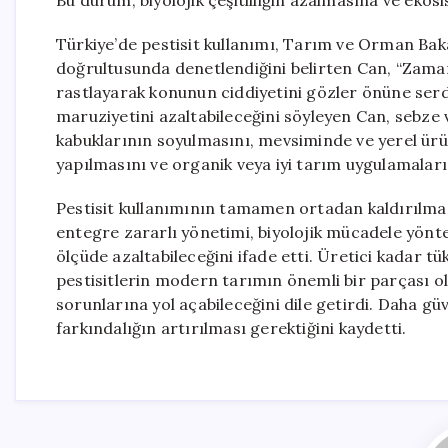
Bu durum, biyolojik çeşitliliğin azalmasına ve eko
Türkiye’de pestisit kullanımı, Tarım ve Orman Baka
doğrultusunda denetlendiğini belirten Can, “Zaman 
rastlayarak konunun ciddiyetini gözler önüne serdiği
maruziyetini azaltabileceğini söyleyen Can, sebze
kabuklarının soyulmasını, mevsiminde ve yerel ürünl
yapılmasını ve organik veya iyi tarım uygulamaları
Pestisit kullanımının tamamen ortadan kaldırılma
entegre zararlı yönetimi, biyolojik mücadele yönt
ölçüde azaltabileceğini ifade etti. Üretici kadar t
pestisitlerin modern tarımın önemli bir parçası ol
sorunlarına yol açabileceğini dile getirdi. Daha güv
farkındalığın artırılması gerektiğini kaydetti.