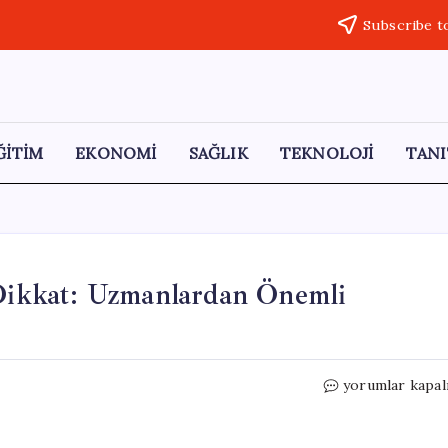
Subscribe t
ĞİTİM
EKONOMİ
SAĞLIK
TEKNOLOJİ
TANI
 Dikkat: Uzmanlardan Önemli
Gıdalardaki
yorumlar kapal
Pestisit
Tehditine
Dikkat: