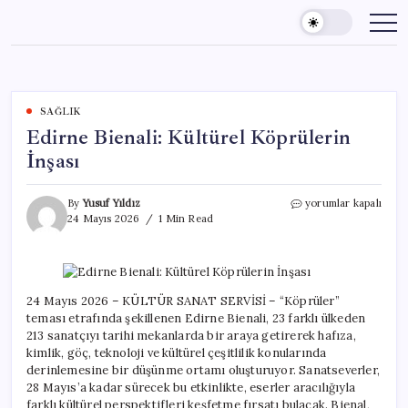
Skip
to
content
SAĞLIK
Edirne Bienali: Kültürel Köprülerin
İnşası
Edirne
By
Yusuf Yıldız
yorumlar kapalı
Bienali:
24 Mayıs 2026
1 Min Read
Kültürel
Köprülerin
İnşası
için
24 Mayıs 2026 – KÜLTÜR SANAT SERVİSİ – “Köprüler”
teması etrafında şekillenen Edirne Bienali, 23 farklı ülkeden
213 sanatçıyı tarihi mekanlarda bir araya getirerek hafıza,
kimlik, göç, teknoloji ve kültürel çeşitlilik konularında
derinlemesine bir düşünme ortamı oluşturuyor. Sanatseverler,
28 Mayıs’a kadar sürecek bu etkinlikte, eserler aracılığıyla
farklı kültürel perspektifleri keşfetme fırsatı bulacak. Bienal,