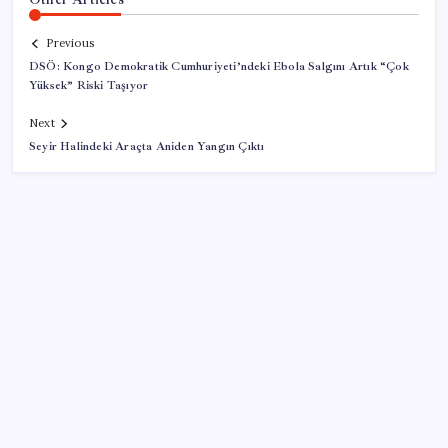
Previous
DSÖ: Kongo Demokratik Cumhuriyeti’ndeki Ebola Salgını Artık “Çok
Yüksek” Riski Taşıyor
Next
Seyir Halindeki Araçta Aniden Yangın Çıktı
SON YAZILAR
Ekonomide 1987 çöküşü mümkün… Efsane yatırımcı
Michael Burry’den rekor kıran borsada felaket