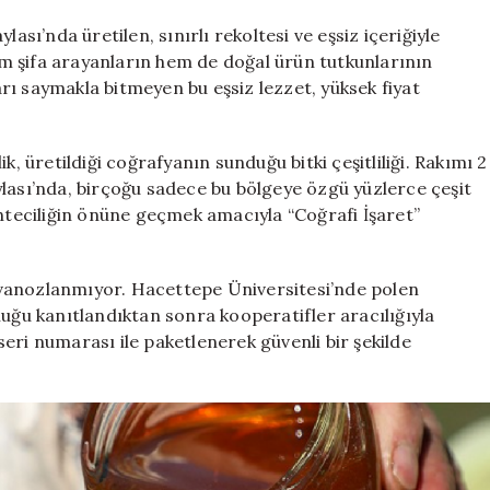
üretiliyor:
Kilosu
ası’nda üretilen, sınırlı rekoltesi ve eşsiz içeriğiyle
20
hem şifa arayanların hem de doğal ürün tutkunlarının
bin
ı saymakla bitmeyen bu eşsiz lezzet, yüksek fiyat
lirayı
buldu
için
k, üretildiği coğrafyanın sunduğu bitki çeşitliliği. Rakımı 2
lası’nda, birçoğu sadece bu bölgeye özgü yüzlerce çeşit
ahteciliğin önüne geçmek amacıyla “Coğrafi İşaret”
vanozlanmıyor. Hacettepe Üniversitesi’nde polen
luğu kanıtlandıktan sonra kooperatifler aracılığıyla
eri numarası ile paketlenerek güvenli bir şekilde