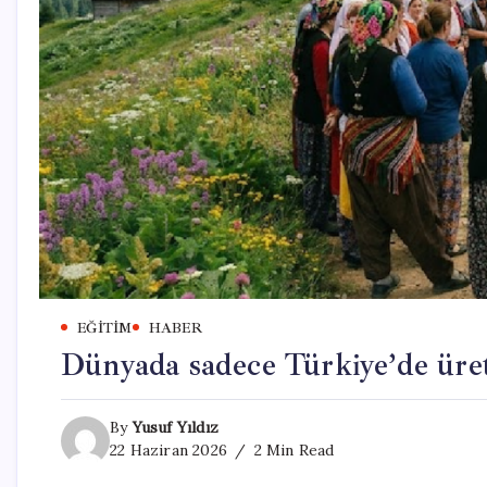
EĞITIM
HABER
Dünyada sadece Türkiye’de üreti
By
Yusuf Yıldız
22 Haziran 2026
2 Min Read