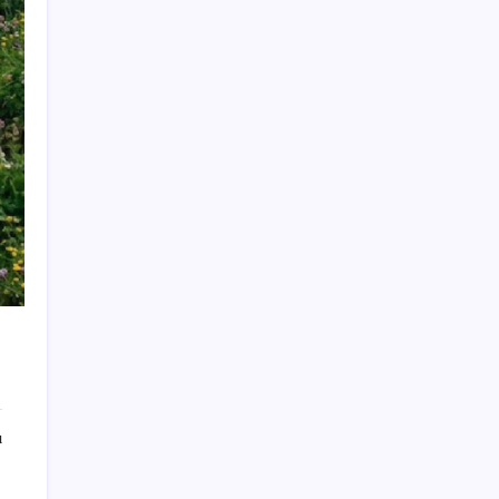
borsada felaket senaryosu
Akaryakıtta tabela değişiyor: Benzinde
indirim yolda
İmam hatipliler, imam hatip seçmedi
Türkiye’nin yerli ve milli lokomotifi
Afrika’da
AKP’den YENİ Parti’ye ‘çerçeve yasa’
ziyareti: ‘Somut bir taslak görmedik,
içeriğini ifade ettiler’
ASELSAN’dan Kritik Başarı: Yerli ve Milli
Kızılötesi Dedektörler
Tutuklanan Erdal Beşikçioğlu açığa almıştı:
‘Etkin pişmanlık’ ifadesi verip şikayetçi
olduğu ortaya çıktı!
130 bin kişinin YouTube kanalı kapatıldı
ı
Bakan Yumaklı açıkladı: 2 günde kaç orman
yangını çıktı, kaçı kontrol altında?