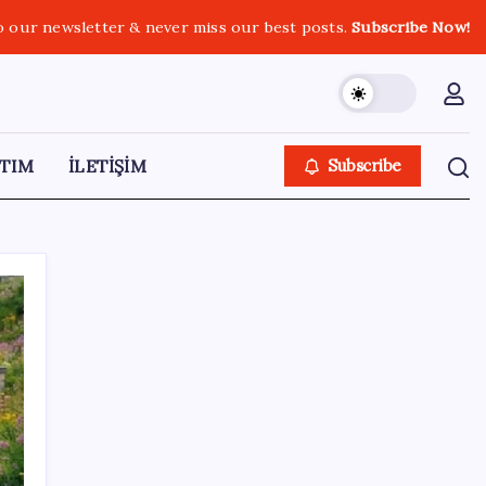
o our newsletter & never miss our best posts.
Subscribe Now!
TIM
İLETİŞİM
Subscribe
SON YAZILAR
Ekonomide 1987 çöküşü mümkün… Efsane
yatırımcı Michael Burry’den rekor kıran