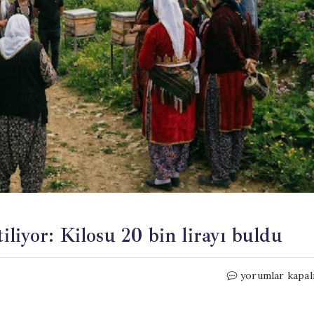
liyor: Kilosu 20 bin lirayı buldu
Dünyada
yorumlar kapal
sadece
Türkiye’de