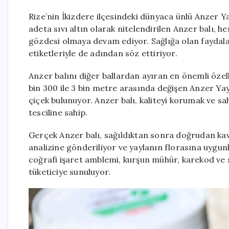
Rize’nin İkizdere ilçesindeki dünyaca ünlü Anzer Yayl
adeta sıvı altın olarak nitelendirilen Anzer balı, 
gözdesi olmaya devam ediyor. Sağlığa olan faydalar
etiketleriyle de adından söz ettiriyor.
Anzer balını diğer ballardan ayıran en önemli özelli
bin 300 ile 3 bin metre arasında değişen Anzer Yay
çiçek bulunuyor. Anzer balı, kaliteyi korumak ve s
tesciline sahip.
Gerçek Anzer balı, sağıldıktan sonra doğrudan ka
analizine gönderiliyor ve yaylanın florasına uygun
coğrafi işaret amblemi, kurşun mühür, karekod ve s
tüketiciye sunuluyor.