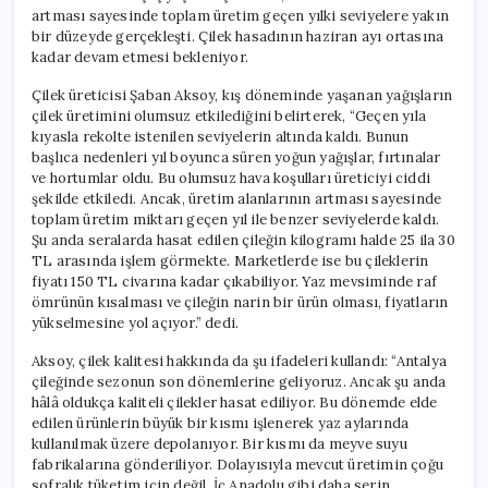
artması sayesinde toplam üretim geçen yılki seviyelere yakın
bir düzeyde gerçekleşti. Çilek hasadının haziran ayı ortasına
kadar devam etmesi bekleniyor.
Çilek üreticisi Şaban Aksoy, kış döneminde yaşanan yağışların
çilek üretimini olumsuz etkilediğini belirterek, “Geçen yıla
kıyasla rekolte istenilen seviyelerin altında kaldı. Bunun
başlıca nedenleri yıl boyunca süren yoğun yağışlar, fırtınalar
ve hortumlar oldu. Bu olumsuz hava koşulları üreticiyi ciddi
şekilde etkiledi. Ancak, üretim alanlarının artması sayesinde
toplam üretim miktarı geçen yıl ile benzer seviyelerde kaldı.
Şu anda seralarda hasat edilen çileğin kilogramı halde 25 ila 30
TL arasında işlem görmekte. Marketlerde ise bu çileklerin
fiyatı 150 TL civarına kadar çıkabiliyor. Yaz mevsiminde raf
ömrünün kısalması ve çileğin narin bir ürün olması, fiyatların
yükselmesine yol açıyor.” dedi.
Aksoy, çilek kalitesi hakkında da şu ifadeleri kullandı: “Antalya
çileğinde sezonun son dönemlerine geliyoruz. Ancak şu anda
hâlâ oldukça kaliteli çilekler hasat ediliyor. Bu dönemde elde
edilen ürünlerin büyük bir kısmı işlenerek yaz aylarında
kullanılmak üzere depolanıyor. Bir kısmı da meyve suyu
fabrikalarına gönderiliyor. Dolayısıyla mevcut üretimin çoğu
sofralık tüketim için değil. İç Anadolu gibi daha serin