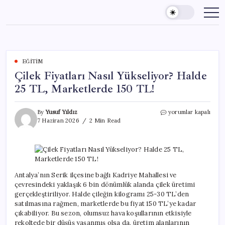
Skip
to
content
EĞITIM
Çilek Fiyatları Nasıl Yükseliyor? Halde
25 TL, Marketlerde 150 TL!
Çilek
By
Yusuf Yıldız
yorumlar kapalı
Fiyatları
7 Haziran 2026
2 Min Read
Nasıl
Yükseliyor?
Halde
25
TL,
Marketlerde
Antalya’nın Serik ilçesine bağlı Kadriye Mahallesi ve
150
çevresindeki yaklaşık 6 bin dönümlük alanda çilek üretimi
TL!
gerçekleştiriliyor. Halde çileğin kilogramı 25-30 TL’den
için
satılmasına rağmen, marketlerde bu fiyat 150 TL’ye kadar
çıkabiliyor. Bu sezon, olumsuz hava koşullarının etkisiyle
rekoltede bir düşüş yaşanmış olsa da, üretim alanlarının