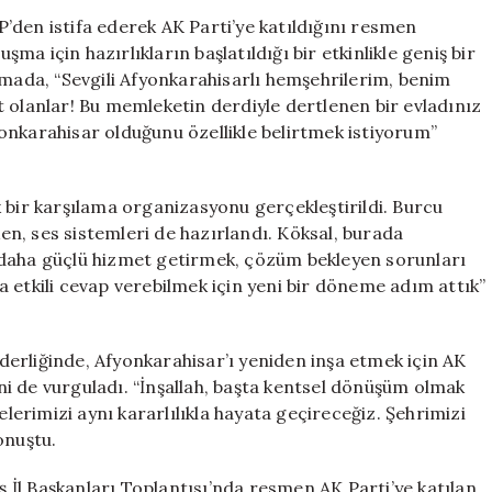
Geçiş
’den istifa ederek AK Parti’ye katıldığını resmen
Yaptı:
a için hazırlıkların başlatıldığı bir etkinlikle geniş bir
“Afyonkarahisa
şmada, “Sevgili Afyonkarahisarlı hemşehrilerim, benim
Benim
 olanlar! Bu memleketin derdiyle dertlenen bir evladınız
Tek
onkarahisar olduğunu özellikle belirtmek istiyorum”
Sevdam”
için
 bir karşılama organizasyonu gerçekleştirildi. Burcu
n, ses sistemleri de hazırlandı. Köksal, burada
 daha güçlü hizmet getirmek, çözüm bekleyen sorunları
 etkili cevap verebilmek için yeni bir döneme adım attık”
erliğinde, Afyonkarahisar’ı yeniden inşa etmek için AK
i de vurguladı. “İnşallah, başta kentsel dönüşüm olmak
elerimizi aynı kararlılıkla hayata geçireceğiz. Şehrimizi
onuştu.
İl Başkanları Toplantısı’nda resmen AK Parti’ye katılan