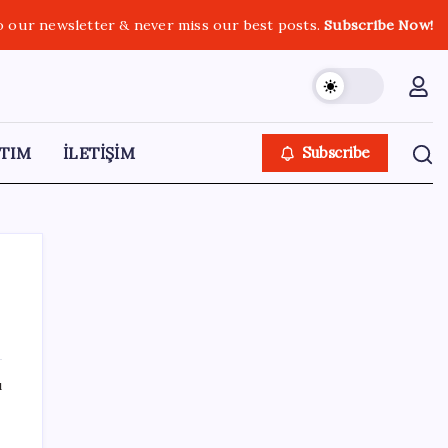
o our newsletter & never miss our best posts.
Subscribe Now!
TIM
İLETİŞİM
Subscribe
SON YAZILAR
ı
Türkiye’nin yerli ve milli lokomotifi
Afrika’da