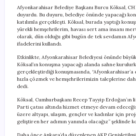
Afyonkarahisar Belediye Başkanı Burcu Köksal, CHP
duyurdu. Bu duyuru, belediye önünde yapacağı konuşm
katılımla gerçekleşti. Köksal, burada yaptığı konu
yürekli hemşehrilerim, havası sert ama insanı mert
olarak, dün olduğu gibi bugün de tek sevdamın Afy
ifadelerini kullandı.
Etkinlikte, Afyonkarahisar Belediyesi önünde büyük
Köksal’ın konuşma yapacağı alanda sahne kurulurke
gerçekleştirdiği konuşmasında, “Afyonkarahisar’a
hızla çözmek ve hemşehrilerimizin taleplerine daha
dedi.
Köksal, Cumhurbaşkanı Recep Tayyip Erdoğan’ın lid
Parti çatısı altında hizmet etmeye devam edeceğin
üzere altyapı, ulaşım, gençler ve kadınlar için proj
geliştiren her adımın yanında olacağız” şeklinde k
Daha önce Ankara’da düzenlenen AKP Genişletilmiş 