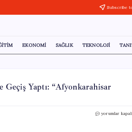
Subscribe t
ĞİTİM
EKONOMİ
SAĞLIK
TEKNOLOJİ
TANI
Geçiş Yaptı: “Afyonkarahisar
Burcu
yorumlar kapal
Köksal,
CHP’den
AKP’ye