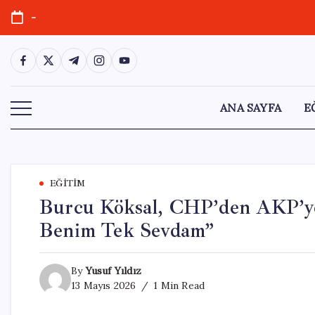
Skip
-
to
content
https://www.facebook.com/
https://twitter.com/
https://t.me/
https://www.instagram.com/
https://youtube.com/
ANA SAYFA
E
EĞITIM
Burcu Köksal, CHP’den AKP’ye 
Benim Tek Sevdam”
By
Yusuf Yıldız
13 Mayıs 2026
1 Min Read