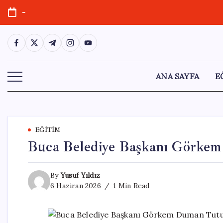
Skip
-
to
content
https://www.facebook.com/
https://twitter.com/
https://t.me/
https://www.instagram.com/
https://youtube.com/
ANA SAYFA
E
EĞITIM
Buca Belediye Başkanı Görke
By
Yusuf Yıldız
6 Haziran 2026
1 Min Read