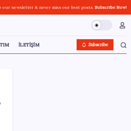
o our newsletter & never miss our best posts.
Subscribe Now!
TIM
İLETİŞİM
Subscribe
ı
SON YAZILAR
Türkiye, Suudi Arabistan ve Pakistan üçlü
savunma anlaşması imzaladı