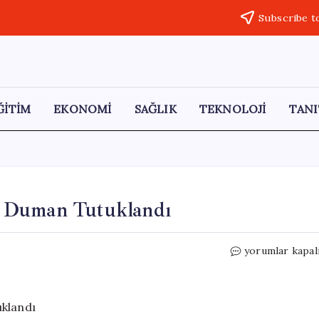
Subscribe t
ĞİTİM
EKONOMİ
SAĞLIK
TEKNOLOJİ
TANI
m Duman Tutuklandı
Buca
yorumlar kapal
Belediye
Başkanı
Görkem
Duman