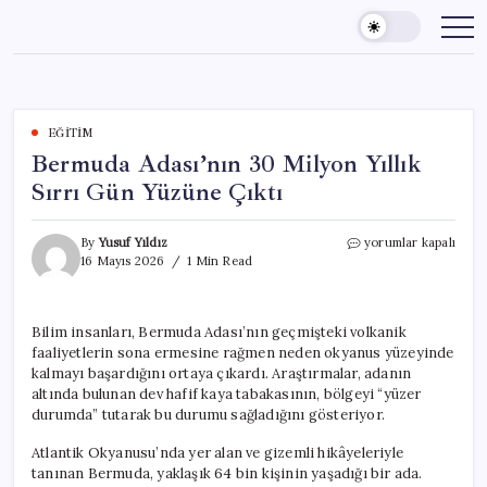
Skip
to
content
EĞITIM
Bermuda Adası’nın 30 Milyon Yıllık
Sırrı Gün Yüzüne Çıktı
Bermuda
By
Yusuf Yıldız
yorumlar kapalı
Adası’nın
16 Mayıs 2026
1 Min Read
30
Milyon
Yıllık
Bilim insanları, Bermuda Adası’nın geçmişteki volkanik
Sırrı
faaliyetlerin sona ermesine rağmen neden okyanus yüzeyinde
Gün
Yüzüne
kalmayı başardığını ortaya çıkardı. Araştırmalar, adanın
Çıktı
altında bulunan dev hafif kaya tabakasının, bölgeyi “yüzer
için
durumda” tutarak bu durumu sağladığını gösteriyor.
Atlantik Okyanusu’nda yer alan ve gizemli hikâyeleriyle
tanınan Bermuda, yaklaşık 64 bin kişinin yaşadığı bir ada.