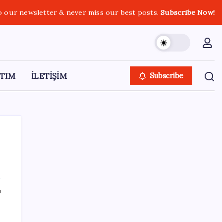
o our newsletter & never miss our best posts.
Subscribe Now!
TIM
İLETİŞİM
Subscribe
SON YAZILAR
ı
Ekonomide 1987 çöküşü mümkün… Efsane
yatırımcı Michael Burry’den rekor kıran
ik