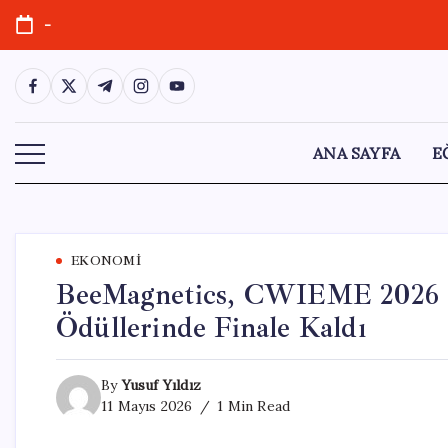
Skip
-
to
content
https://www.facebook.com/
https://twitter.com/
https://t.me/
https://www.instagram.com/
https://youtube.com/
ANA SAYFA
E
EKONOMI
BeeMagnetics, CWIEME 2026 “S
Ödüllerinde Finale Kaldı
By
Yusuf Yıldız
11 Mayıs 2026
1 Min Read