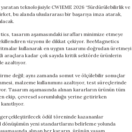
ve
yaratan teknolojisiyle CWIEME 2026 “Sürdürülebilirlik ve
Liderlik”
 Şirket, bu alanda uluslararası bir başarıya imza atarak,
Ödüllerinde
alacak.
Finale
Kaldı
tics, tasarım aşamasındaki israfları minimize etmeye
için
şekillendiren vizyonu ile dikkat çekiyor. BeeMagnetics
oritmalar kullanarak en uygun tasarımı doğrudan üretmeyi
li araçlara kadar çok sayıda kritik sektörde ürünlerin
de azaltıyor.
ştirme değil; aynı zamanda somut ve ölçülebilir sonuçlar
mesi, malzeme kullanımını azaltıyor, test süreçlerinde
ıyor. Tasarım aşamasında alınan kararların ürünün tüm
en ekip, çevresel sorumluluğu yerine getirirken
anıtlıyor.
 gerçekleştirilecek ödül töreninde kazananlar
l dönüşümün yeni standartlarını belirleme yolunda
ım aşamasında alınan her kararın, ürünün yaşam