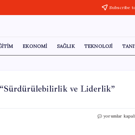
Subscribe t
ĞİTİM
EKONOMİ
SAĞLIK
TEKNOLOJİ
TANI
ürdürülebilirlik ve Liderlik”
BeeMagnetics,
yorumlar kapal
CWIEME
2026
“Sürdürülebilirl