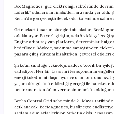
BeeMagnetics, güç elektroniği sektöründe devrim 
Liderlik” ödüllerinin finalistleri arasında yer aldı.
Berlin’de gerçekleştirilecek ödül töreninde sahne 
Geleneksel tasarım süreçlerinin aksine, BeeMagne
odaklanıyor. Bu yerli girişim, sektördeki geleceği 
Engine adını taşıyan platform, deterministik alg
hedefliyor. Böylece, savunma sanayisinden elektrik
pazara çıkış süresini kısaltırken, çevresel etkileri 
Şirketin sunduğu teknoloji, sadece teorik bir iyile
vadediyor. Her bir tasarım iterasyonunun engellen
enerji tüketimini düşürüyor ve ürün ömrünü uzat
yaşam döngüsünü etkilediği gerçeği ile hareket ed
performanstan ödün vermenin mümkün olduğunu k
Berlin Central Grid sahnesinde 21 Mayıs tarihinde
açıklanacak. BeeMagnetics, bu süreçte endüstriye
sağlam adımlarla ilerliyor. Şirketin ekibi, “Tasar