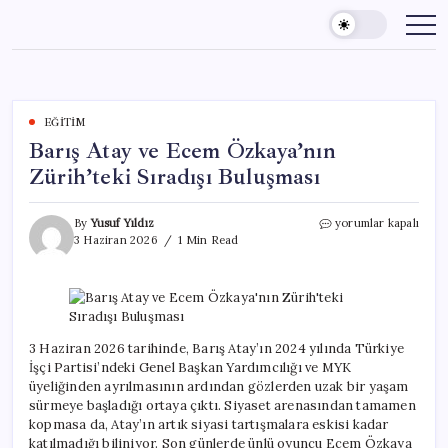
Skip
to
content
EĞITIM
Barış Atay ve Ecem Özkaya’nın
Zürih’teki Sıradışı Buluşması
Barış
By
Yusuf Yıldız
yorumlar kapalı
Atay
3 Haziran 2026
1 Min Read
ve
Ecem
Özkaya’nın
Zürih’teki
Sıradışı
Buluşması
3 Haziran 2026 tarihinde, Barış Atay’ın 2024 yılında Türkiye
için
İşçi Partisi’ndeki Genel Başkan Yardımcılığı ve MYK
üyeliğinden ayrılmasının ardından gözlerden uzak bir yaşam
sürmeye başladığı ortaya çıktı. Siyaset arenasından tamamen
kopmasa da, Atay’ın artık siyasi tartışmalara eskisi kadar
katılmadığı biliniyor. Son günlerde ünlü oyuncu Ecem Özkaya