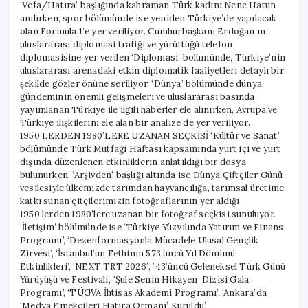
‘Vefa/Hatıra’ başlığında kahraman Türk kadını Nene Hatun
anılırken, spor bölümünde ise yeniden Türkiye’de yapılacak
olan Formula 1’e yer veriliyor. Cumhurbaşkanı Erdoğan’ın
uluslararası diplomasi trafiği ve yürüttüğü telefon
diplomasisine yer verilen ‘Diplomasi’ bölümünde, Türkiye’nin
uluslararası arenadaki etkin diplomatik faaliyetleri detaylı bir
şekilde gözler önüne seriliyor. ‘Dünya’ bölümünde dünya
gündeminin önemli gelişmeleri ve uluslararası basında
yayımlanan Türkiye ile ilgili haberler ele alınırken, Avrupa ve
Türkiye ilişkilerini ele alan bir analize de yer veriliyor.
1950’LERDEN 1980’LERE UZANAN SEÇKİSİ ‘Kültür ve Sanat’
bölümünde Türk Mutfağı Haftası kapsamında yurt içi ve yurt
dışında düzenlenen etkinliklerin anlatıldığı bir dosya
bulunurken, ‘Arşivden’ başlığı altında ise Dünya Çiftçiler Günü
vesilesiyle ülkemizde tarımdan hayvancılığa, tarımsal üretime
katkı sunan çitçilerimizin fotoğraflarının yer aldığı
1950’lerden 1980’lere uzanan bir fotoğraf seçkisi sunuluyor.
‘İletişim’ bölümünde ise ‘Türkiye Yüzyılında Yatırım ve Finans
Programı’, ‘Dezenformasyonla Mücadele Ulusal Gençlik
Zirvesi’, ‘İstanbul’un Fethinin 573’üncü Yıl Dönümü
Etkinlikleri’, ‘NEXT TRT 2026′, ’43’üncü Geleneksel Türk Günü
Yürüyüşü ve Festivali’, ‘Şule Senin Hikayen’ Dizisi Gala
Programı’, ‘TÜGVA İhtisas Akademi Programı’, ‘Ankara’da
‘Medya Emekçileri Hatıra Ormanı’ Kuruldu’,