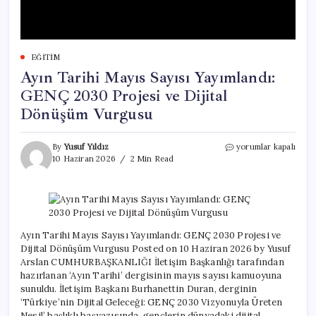
EĞITIM
Ayın Tarihi Mayıs Sayısı Yayımlandı:
GENÇ 2030 Projesi ve Dijital
Dönüşüm Vurgusu
Ayın
By
Yusuf Yıldız
yorumlar kapalı
Tarihi
10 Haziran 2026
2 Min Read
Mayıs
Sayısı
Yayımlandı:
GENÇ
2030
Projesi
Ayın Tarihi Mayıs Sayısı Yayımlandı: GENÇ 2030 Projesi ve
ve
Dijital Dönüşüm Vurgusu Posted on 10 Haziran 2026 by Yusuf
Dijital
Arslan CUMHURBAŞKANLIĞI İletişim Başkanlığı tarafından
Dönüşüm
hazırlanan ‘Ayın Tarihi’ dergisinin mayıs sayısı kamuoyuna
Vurgusu
sunuldu. İletişim Başkanı Burhanettin Duran, derginin
için
‘Türkiye’nin Dijital Geleceği: GENÇ 2030 Vizyonuyla Üreten
Nesil’ başlıklı başyazısında, gençlerin dünyadaki dijital