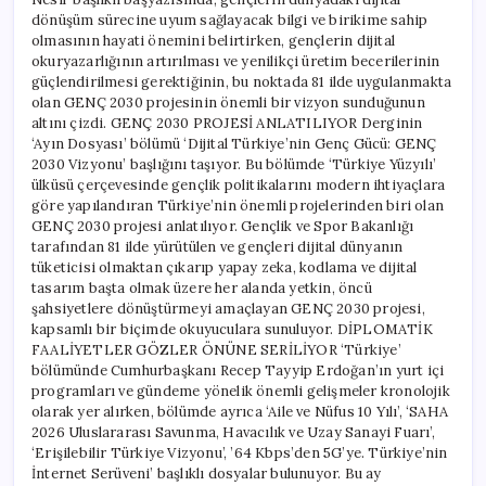
dönüşüm sürecine uyum sağlayacak bilgi ve birikime sahip
olmasının hayati önemini belirtirken, gençlerin dijital
okuryazarlığının artırılması ve yenilikçi üretim becerilerinin
güçlendirilmesi gerektiğinin, bu noktada 81 ilde uygulanmakta
olan GENÇ 2030 projesinin önemli bir vizyon sunduğunun
altını çizdi. GENÇ 2030 PROJESİ ANLATILIYOR Derginin
‘Ayın Dosyası’ bölümü ‘Dijital Türkiye’nin Genç Gücü: GENÇ
2030 Vizyonu’ başlığını taşıyor. Bu bölümde ‘Türkiye Yüzyılı’
ülküsü çerçevesinde gençlik politikalarını modern ihtiyaçlara
göre yapılandıran Türkiye’nin önemli projelerinden biri olan
GENÇ 2030 projesi anlatılıyor. Gençlik ve Spor Bakanlığı
tarafından 81 ilde yürütülen ve gençleri dijital dünyanın
tüketicisi olmaktan çıkarıp yapay zeka, kodlama ve dijital
tasarım başta olmak üzere her alanda yetkin, öncü
şahsiyetlere dönüştürmeyi amaçlayan GENÇ 2030 projesi,
kapsamlı bir biçimde okuyuculara sunuluyor. DİPLOMATİK
FAALİYETLER GÖZLER ÖNÜNE SERİLİYOR ‘Türkiye’
bölümünde Cumhurbaşkanı Recep Tayyip Erdoğan’ın yurt içi
programları ve gündeme yönelik önemli gelişmeler kronolojik
olarak yer alırken, bölümde ayrıca ‘Aile ve Nüfus 10 Yılı’, ‘SAHA
2026 Uluslararası Savunma, Havacılık ve Uzay Sanayi Fuarı’,
‘Erişilebilir Türkiye Vizyonu’, ’64 Kbps’den 5G’ye. Türkiye’nin
İnternet Serüveni’ başlıklı dosyalar bulunuyor. Bu ay